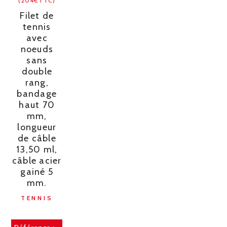
(204€TTC)
Filet de
tennis
avec
noeuds
sans
double
rang,
bandage
haut 70
mm,
longueur
de câble
13,50 ml,
câble acier
gainé 5
mm.
TENNIS