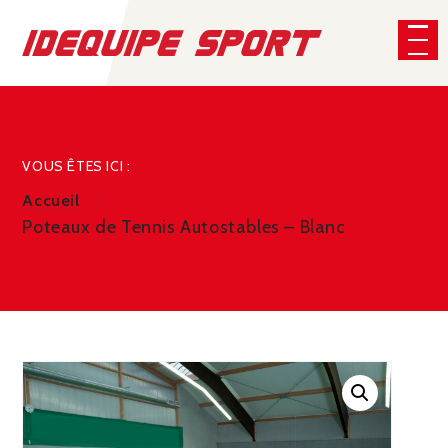
Panneau de gestion des cookies
CHERCHER
VOUS ÊTES ICI :
Accueil
Poteaux de Tennis Autostables – Blanc