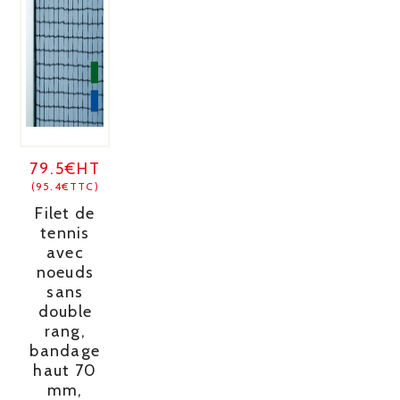
79.5€HT
(95.4€TTC)
Filet de
tennis
avec
noeuds
sans
double
rang,
bandage
haut 70
mm,