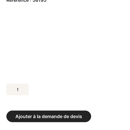
Référence :
58195
QUANTITÉ
DE
POTEAUX
DE
Ajouter à la demande de devis
TENNIS