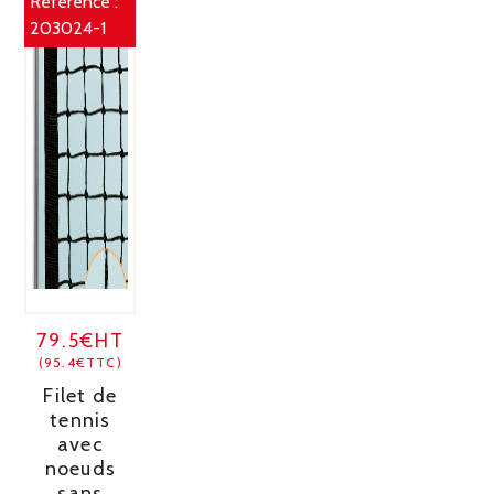
Référence :
203024-1
79.5€HT
(95.4€TTC)
Filet de
tennis
avec
noeuds
sans