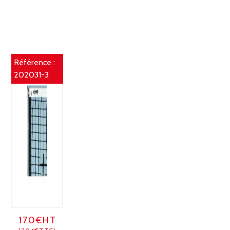
Référence :
202031-3
170€HT