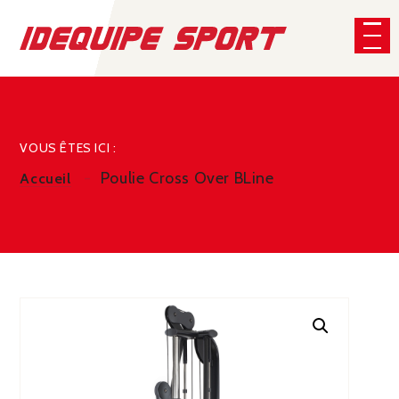
Panneau de gestion des cookies
CHERCHER
VOUS ÊTES ICI :
Poulie Cross Over BLine
Accueil