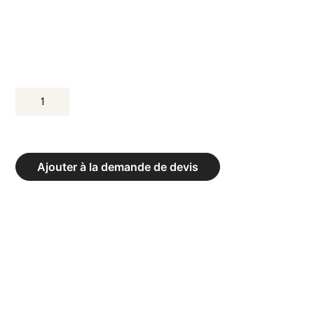
QUANTITÉ
DE
POULIE
CROSS
Ajouter à la demande de devis
OVER
BLINE