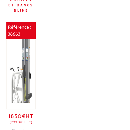
ET BANCS
BLINE
Référence :
36663
1850€HT
(2220€TTC)