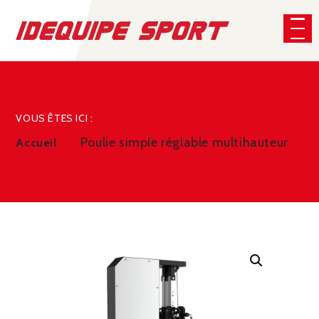
Panneau de gestion des cookies
CHERCHER
VOUS ÊTES ICI :
Poulie simple réglable multihauteur
Accueil