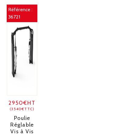
Référence :
36721
2950€HT
(3540€TTC)
Poulie
Réglable
Vis à Vis