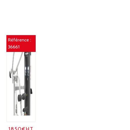
Référence :
36661
1850€HT