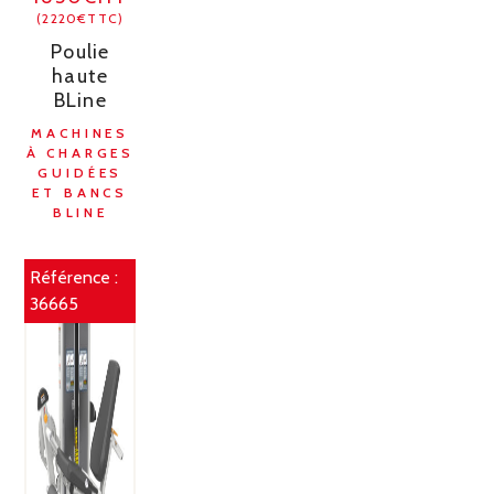
(2220€TTC)
Poulie
haute
BLine
MACHINES
À CHARGES
GUIDÉES
ET BANCS
BLINE
Référence :
36665