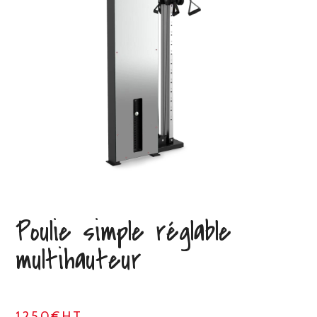
Poulie simple réglable
multihauteur
1250€HT