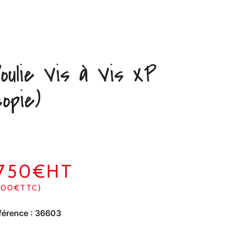
oulie Vis à Vis XP
copie)
1750€HT
100€TTC)
férence :
36603