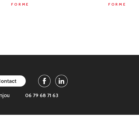
FORME
FORME
Contact
Facebook
Linkedin
njou
06 79 68 71 63