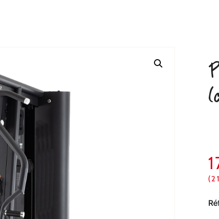
P
(
(2
Ré