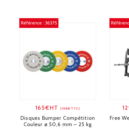
Référence :
36375
Référenc
165€HT
1
(198€TTC)
Disques Bumper Compétition
Free We
Couleur ø 50,6 mm – 25 kg