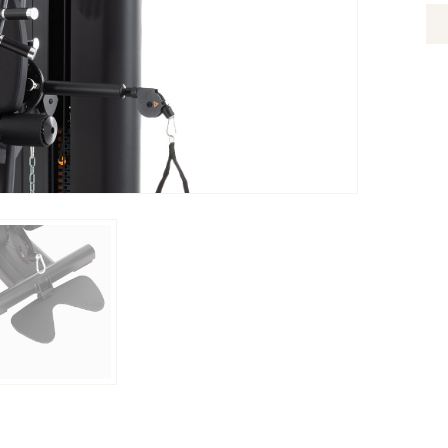
Q
D
P
VI
À
VI
X
(C