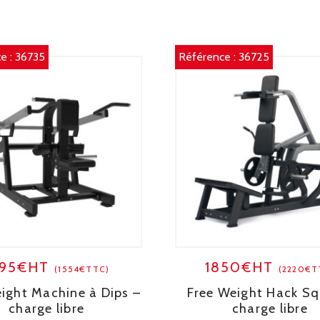
e :
36735
Référence :
36725
295€HT
1850€HT
(1554€TTC)
(2220€T
ight Machine à Dips –
Free Weight Hack Sq
charge libre
charge libre