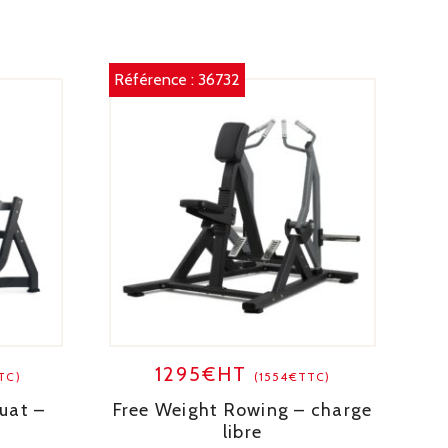
Référence :
36732
1295€HT
TC)
(1554€TTC)
uat –
Free Weight Rowing – charge
libre