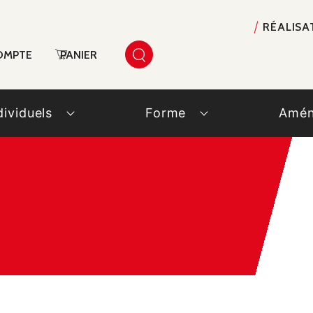
RÉALISA
OMPTE
PANIER
dividuels
Forme
Amén