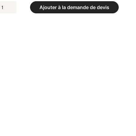
UANTITÉ
Ajouter à la demande de devis
E
OULIE
S
S
P
OPIE)