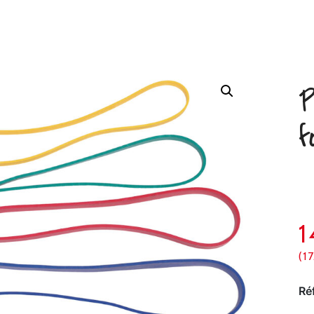
P
f
1
(1
Ré