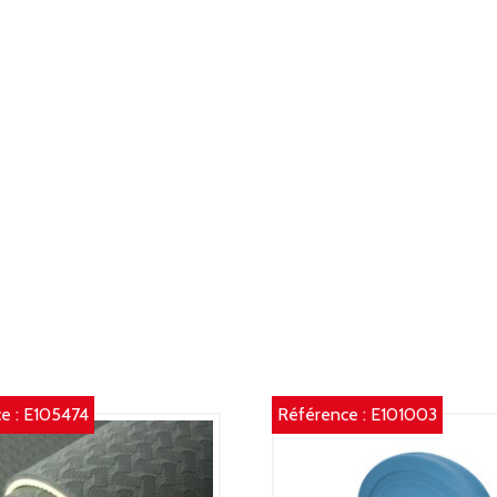
e :
E105474
Référence :
E101003