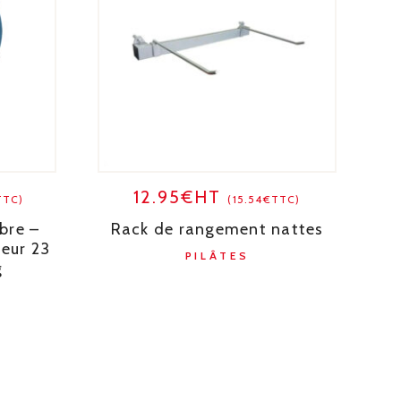
12.95€HT
TTC)
(15.54€TTC)
bre –
Rack de rangement nattes
eur 23
PILÂTES
g