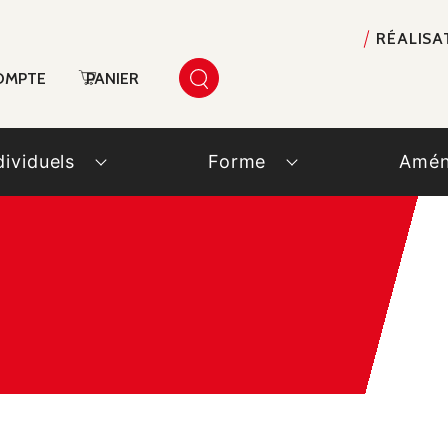
RÉALISA
OMPTE
PANIER
dividuels
Forme
Amén
e