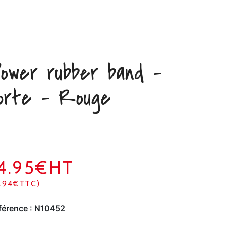
ower rubber band –
orte – Rouge
4.95€HT
7.94€TTC)
férence :
N10452