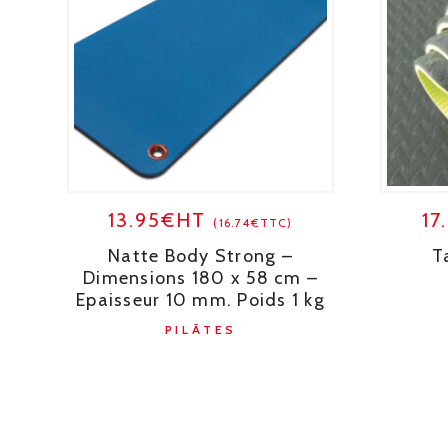
13.95€HT
17
(16.74€TTC)
Natte Body Strong –
T
Dimensions 180 x 58 cm –
Epaisseur 10 mm. Poids 1 kg
PILÂTES