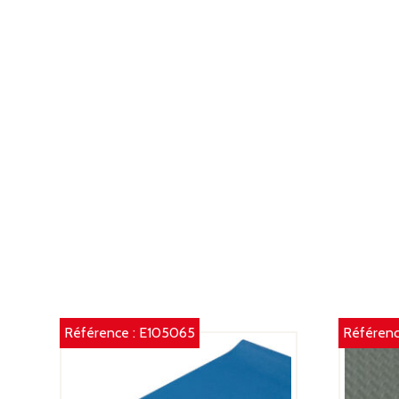
Référence :
E105065
Référenc