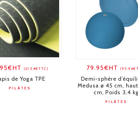
.95€HT
79.95€HT
(21.54€TTC)
(95.94€
apis de Yoga TPE
Demi-sphère d’équili
Medusa ø 45 cm, haut
PILÂTES
cm, Poids 3,4 k
PILÂTES