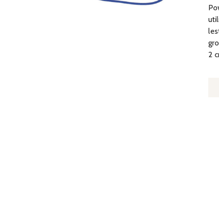
Pow
uti
les
gro
2 c
Q
D
P
R
B
-
F
-
R