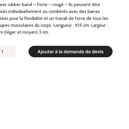
er rubber band – Forte – rouge – Ils peuvent être
lisés individuellement ou combinés avec des barres
tées pour la flexibilité et un travail de force de tous les
upes musculaires du corps. Longueur : 105 cm. Largeur :
m (léger et moyen) 3 cm.
UANTITÉ
Ajouter à la demande de devis
E
OWER
UBBER
AND
ORTE
OUGE