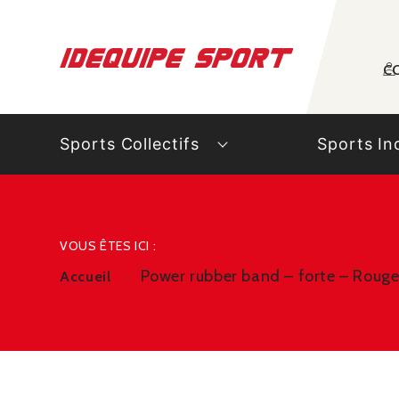
Panneau de gestion des cookies
C
Sports Collectifs
Sports In
VOUS ÊTES ICI :
Power rubber band – forte – Roug
Accueil