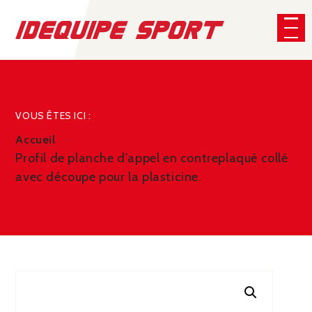
Panneau de gestion des cookies
CHERCHER
VOUS ÊTES ICI :
Accueil
Profil de planche d’appel en contreplaqué collé
avec découpe pour la plasticine.