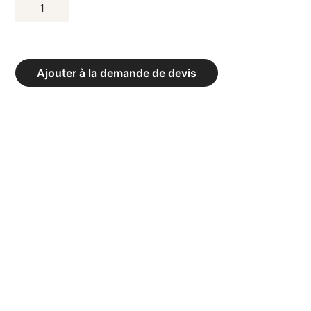
QUANTITÉ
DE
PROFIL
DE
Ajouter à la demande de devis
PLANCHE
D’APPEL
EN
CONTREPLAQUÉ
COLLÉ
AVEC
DÉCOUPE
POUR
LA
PLASTICINE.