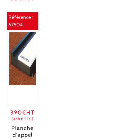
Référence :
67504
390€HT
(468€TTC)
Planche
d’appel