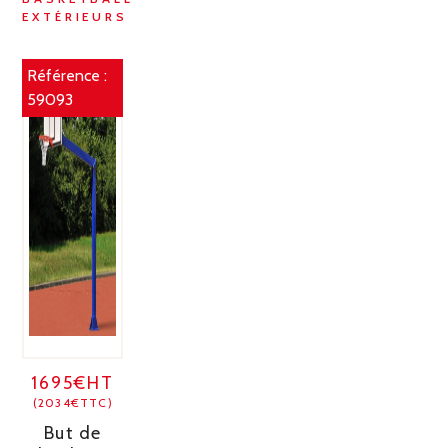
EXTÉRIEURS
Référence :
59093
1695€HT
(2034€TTC)
But de