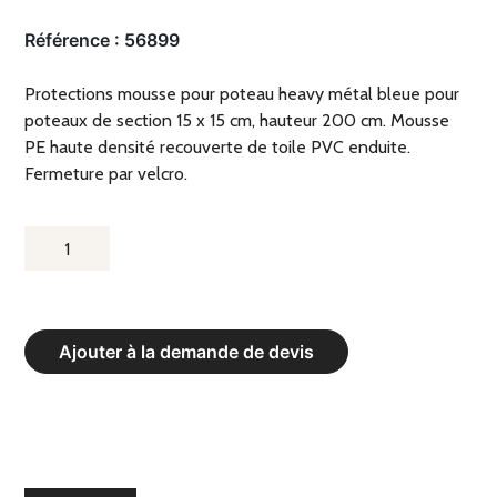
Référence :
56899
Protections mousse pour poteau heavy métal bleue pour
poteaux de section 15 x 15 cm, hauteur 200 cm. Mousse
PE haute densité recouverte de toile PVC enduite.
Fermeture par velcro.
QUANTITÉ
DE
PROTECTIONS
MOUSSE
Ajouter à la demande de devis
POUR
POTEAU
HEAVY
MÉTAL