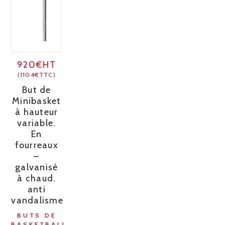
920€HT
(1104€TTC)
But de
Minibasket
à hauteur
variable.
En
fourreaux
–
galvanisé
à chaud.
anti
vandalisme
BUTS DE
BASKETBALL