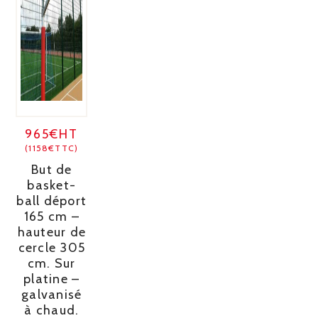
965€HT
(1158€TTC)
But de
basket-
ball déport
165 cm –
hauteur de
cercle 305
cm. Sur
platine –
galvanisé
à chaud.