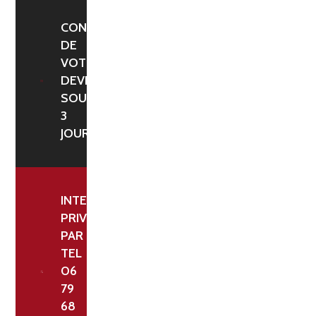
BLEUE
CONFIRMATION
DE
VOTRE
DEVIS
SOUS
3
JOURS
INTERLOCUTEUR
PRIVILÉGIÉ
PAR
TEL
06
79
68