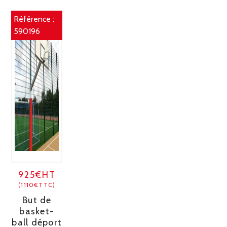
Référence :
590196
925€HT
(1110€TTC)
But de
basket-
ball déport