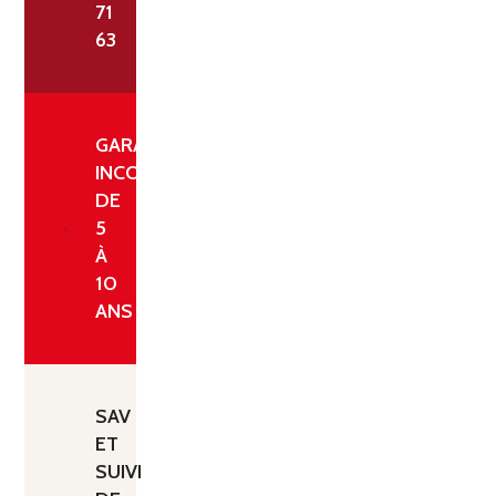
71
63
GARANTIE
INCONDITIONNELLE
DE
5
À
10
ANS
SAV
ET
SUIVI