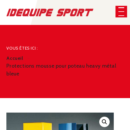
Panneau de gestion des cookies
CHERCHER
VOUS ÊTES ICI :
Accueil
Protections mousse pour poteau heavy métal
bleue