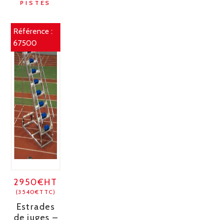
PISTES
Référence :
67500
2950€HT
(3540€TTC)
Estrades
de juges –