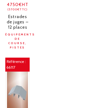
4750€HT
(5700€TTC)
Estrades
de juges –
12 places
ÉQUIPEMENTS
DE
COURSE,
PISTES
Référence :
66117