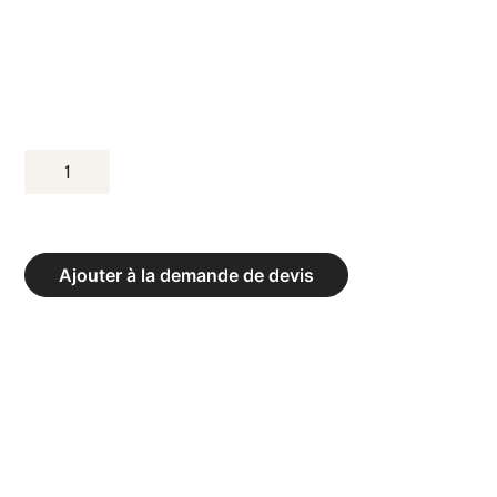
QUANTITÉ
DE
REVÊTEMENT
DE
Ajouter à la demande de devis
PISTE
EN
ROULEAU
-
LARGEUR
105