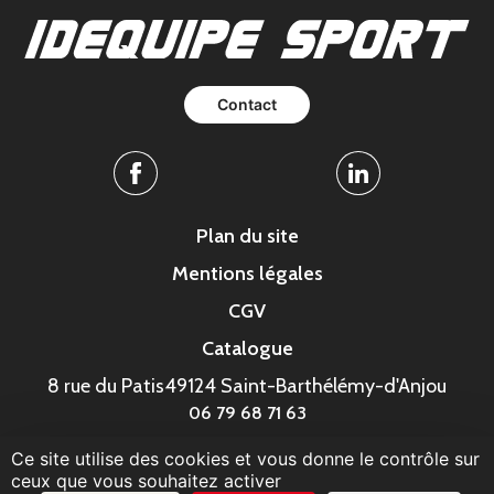
Contact
Facebook
Linkedin
Plan du site
Mentions légales
CGV
Catalogue
8 rue du Patis
49124 Saint-Barthélémy-d'Anjou
06 79 68 71 63
Ce site utilise des cookies et vous donne le contrôle sur
© MonaGraphic 2023
ceux que vous souhaitez activer