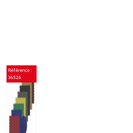
Référence :
36526