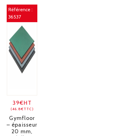
Référence :
36537
39€HT
(46.8€TTC)
Gymfloor
– épaisseur
20 mm,