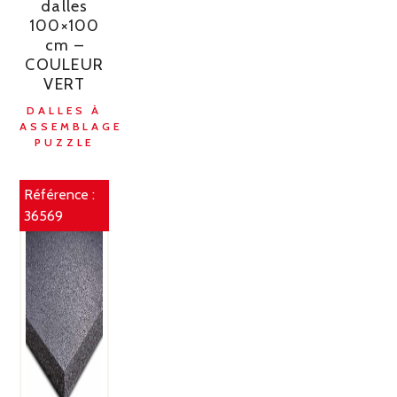
dalles
100×100
cm –
COULEUR
VERT
DALLES À
ASSEMBLAGE
PUZZLE
Référence :
36569