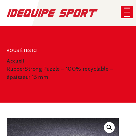
Panneau de gestion des cookies
CHERCHER
VOUS ÊTES ICI :
Accueil
RubberStrong Puzzle – 100% recyclable –
épaisseur 15 mm