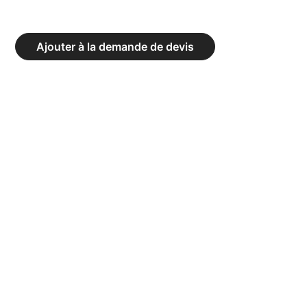
RUBBERSTRONG
PUZZLE
Ajouter à la demande de devis
-
100%
RECYCLABLE
-
ÉPAISSEUR
15
MM