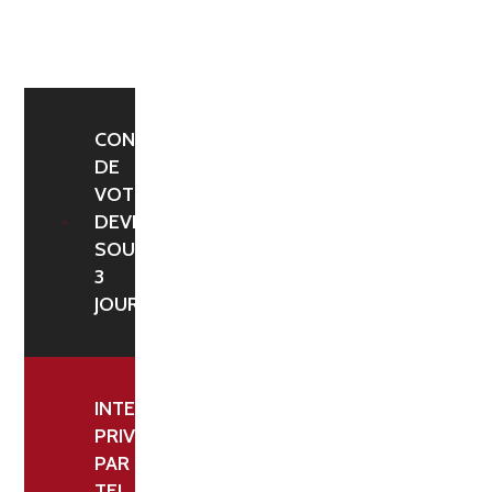
POIDS
10
KG
CONFIRMATION
DE
VOTRE
DEVIS
SOUS
3
JOURS
INTERLOCUTEUR
PRIVILÉGIÉ
PAR
TEL