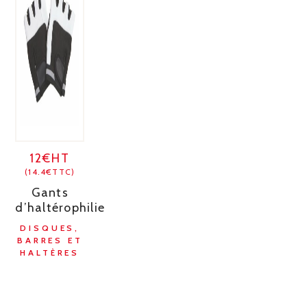
12€HT
(14.4€TTC)
Gants
d’haltérophilie
DISQUES,
BARRES ET
HALTÈRES