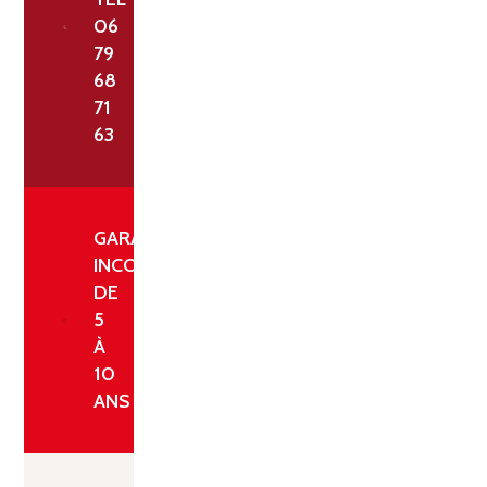
06
79
68
71
63
GARANTIE
INCONDITIONNELLE
DE
5
À
10
ANS