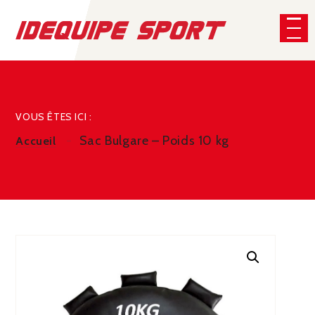
Panneau de gestion des cookies
CHERCHER
VOUS ÊTES ICI :
Sac Bulgare – Poids 10 kg
Accueil