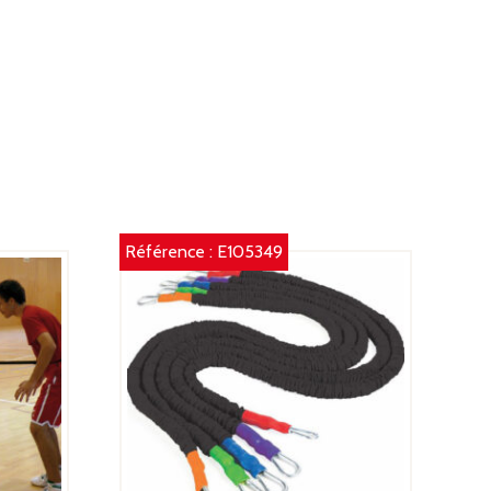
Référence :
E105349