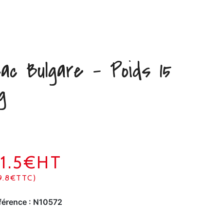
ac Bulgare – Poids 15
g
1.5€HT
9.8€TTC)
férence :
N10572