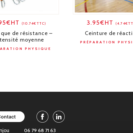
.95€HT
3.95€HT
(10.74€TTC)
(4.74€T
ique de résistance –
Ceinture de réact
ntensité moyenne
PRÉPARATION PHYS
PARATION PHYSIQUE
Contact
Facebook
Linkedin
njou
06 79 68 71 63