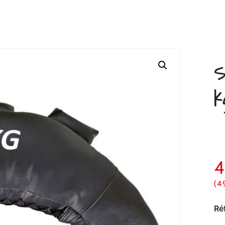
S
k
4
(4
Ré