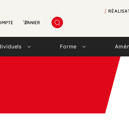
RÉALISA
OMPTE
PANIER
dividuels
Forme
Amén