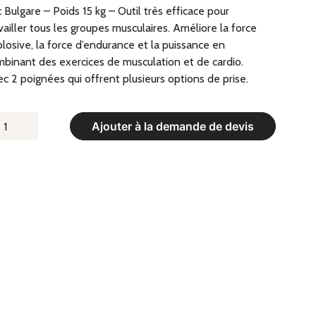
 Bulgare – Poids 15 kg – Outil très efficace pour
vailler tous les groupes musculaires. Améliore la force
losive, la force d’endurance et la puissance en
binant des exercices de musculation et de cardio.
c 2 poignées qui offrent plusieurs options de prise.
UANTITÉ
Ajouter à la demande de devis
E
AC
ULGARE
OIDS
G