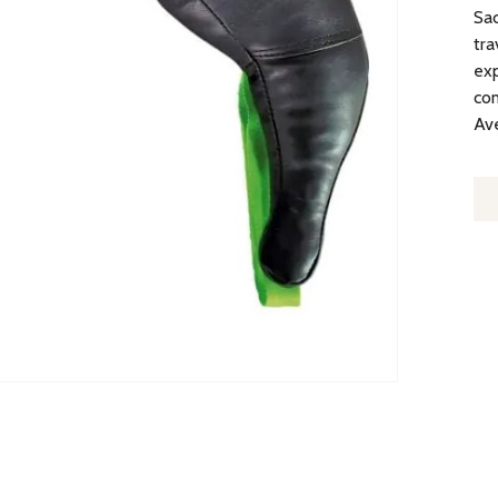
Sac
tra
exp
com
Ave
Q
D
S
B
-
P
15
K