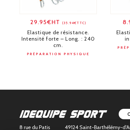
29.95€HT
8
(35.94€TTC)
Elastique de résistance.
Elast
Intensité forte – Long. : 240
i
cm.
PRÉ
PRÉPARATION PHYSIQUE
8 rue du Patis
49124 Saint-Barthélémy-d'A