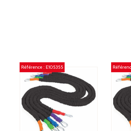
Référence :
E105355
Référenc