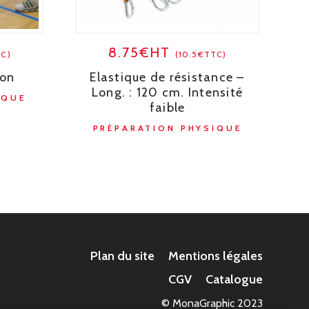
8.75€HT
TC)
(10.5€TTC)
ion
Elastique de résistance –
Long. : 120 cm. Intensité
IQUE
faible
PRÉPARATION PHYSIQUE
Plan du site
Mentions légales
CGV
Catalogue
© MonaGraphic 2023