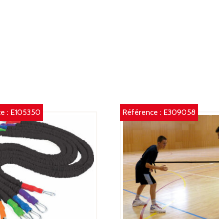
e :
E105350
Référence :
E309058