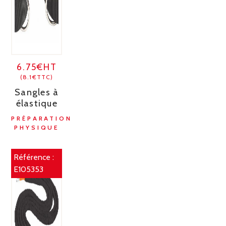
6.75€HT
(8.1€TTC)
Sangles à
élastique
PRÉPARATION
PHYSIQUE
Référence :
E105353