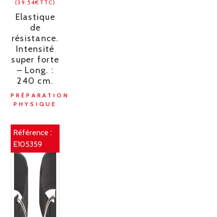
(39.54€TTC)
Elastique
de
résistance.
Intensité
super forte
– Long. :
240 cm.
PRÉPARATION
PHYSIQUE
Référence :
E105359