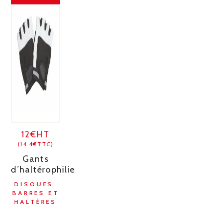
12€HT
(14.4€TTC)
Gants
d’haltérophilie
DISQUES,
BARRES ET
HALTÈRES