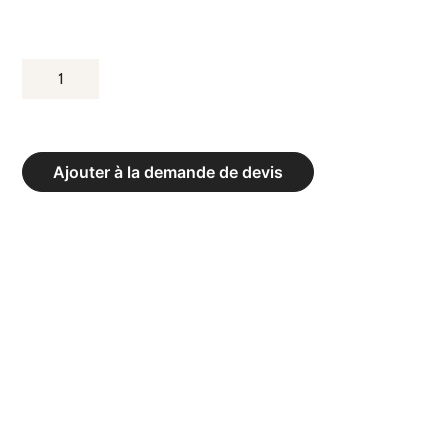
QUANTITÉ
DE
SANDOWS
DE
Ajouter à la demande de devis
FIXATION
DE
BUT