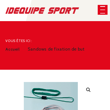
Panneau de gestion des cookies
CHERCHER
VOUS ÊTES ICI :
Sandows de fixation de but
Accueil