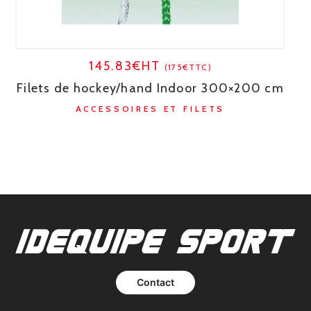
145.83€HT
(175€TTC)
Filets de hockey/hand Indoor 300×200 cm
ACCESSOIRES ET FILETS
Contact