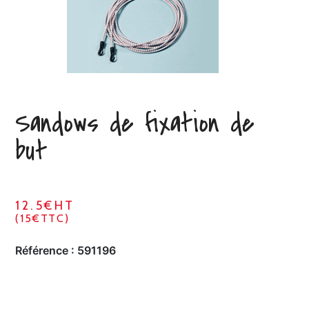
Sandows de fixation de
but
12.5€HT
(15€TTC)
Référence :
591196