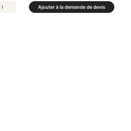
UANTITÉ
Ajouter à la demande de devis
E
ANDOWS
OUGE
OULEAU
0M