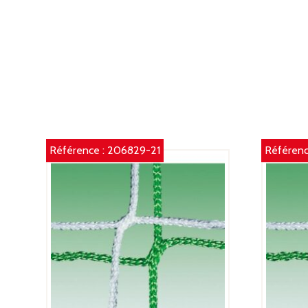
Référence :
206829-21
Référenc