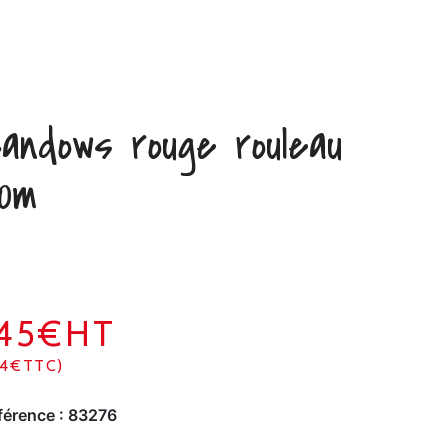
andows rouge rouleau
0m
145€HT
74€TTC)
férence :
83276