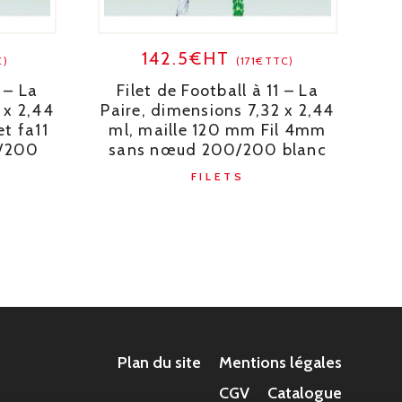
142.5€HT
C)
(171€TTC)
1 – La
Filet de Football à 11 – La
 x 2,44
Paire, dimensions 7,32 x 2,44
et fa11
ml, maille 120 mm Fil 4mm
/200
sans nœud 200/200 blanc
FILETS
Plan du site
Mentions légales
CGV
Catalogue