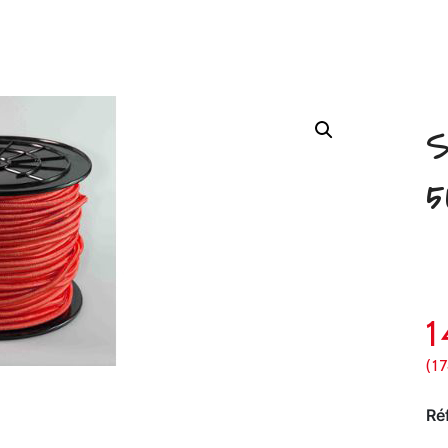
S
5
(1
Ré