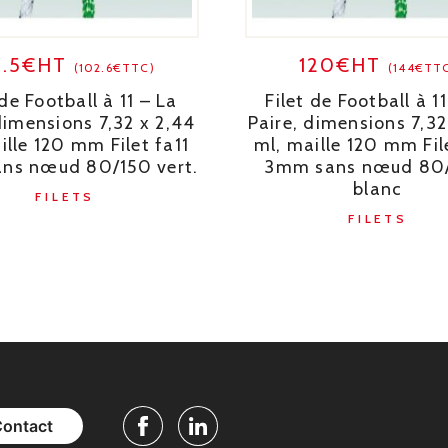
5.5€HT
120€HT
(102.6€TTC)
(144€TT
 de Football à 11 – La
Filet de Football à 1
dimensions 7,32 x 2,44
Paire, dimensions 7,32
ille 120 mm Filet fa11
ml, maille 120 mm Fil
ns nœud 80/150 vert.
3mm sans nœud 80
blanc
FILETS
FILETS
Contact
Facebook
Linkedin