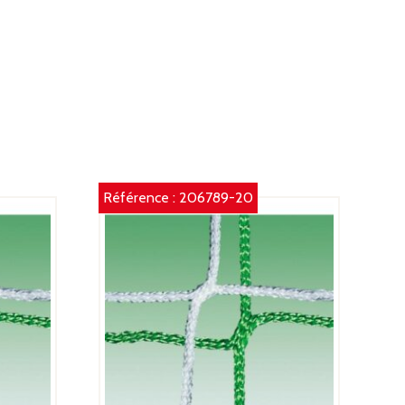
Référence :
206789-20