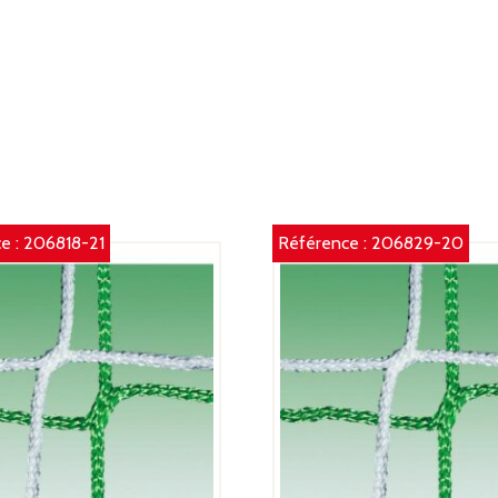
e :
206818-21
Référence :
206829-20