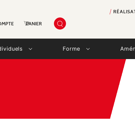
RÉALISA
OMPTE
PANIER
dividuels
Forme
Amén