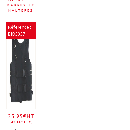
BARRES ET
HALTÈRES
Référence :
E105357
35.95€HT
(43.14€TTC)