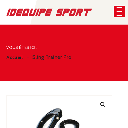
Panneau de gestion des cookies
CHERCHER
VOUS ÊTES ICI :
Sling Trainer Pro
Accueil