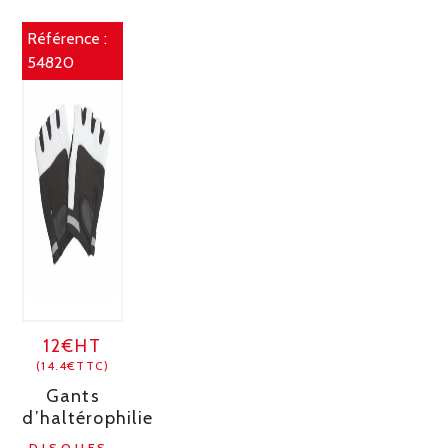
Référence :
54820
12€HT
(14.4€TTC)
Gants
d’haltérophilie
DISQUES,