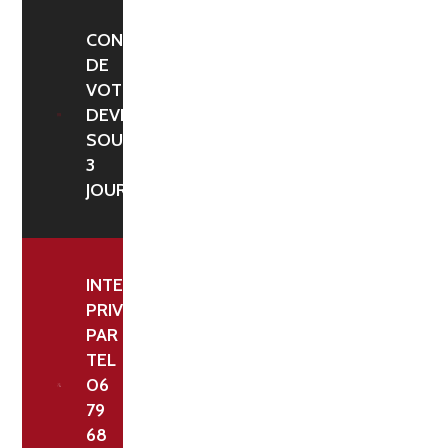
CONFIRMATION
DE
VOTRE
DEVIS
SOUS
3
JOURS
INTERLOCUTEUR
PRIVILÉGIÉ
PAR
TEL
06
79
68