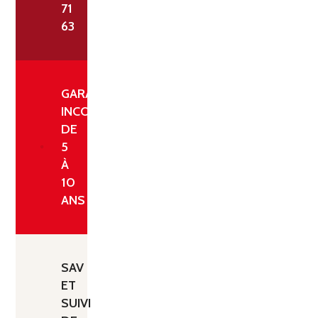
71
63
GARANTIE
INCONDITIONNELLE
DE
5
À
10
ANS
SAV
ET
SUIVI