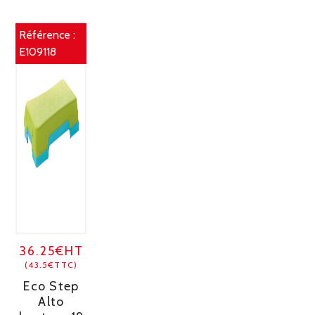
Référence :
E109118
36.25€HT
(43.5€TTC)
Eco Step
Alto