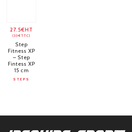
27.5€HT
(33€TTC)
Step
Fitness XP
– Step
Fintess XP
15 cm
STEPS