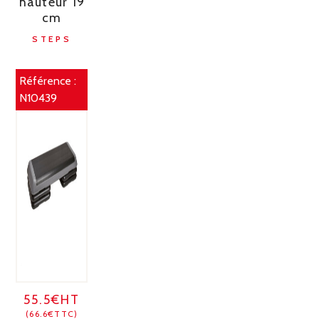
hauteur 19
cm
STEPS
Référence :
N10439
55.5€HT
(66.6€TTC)