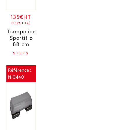
135€HT
(162€TTC)
Trampoline
Sportif ø
88 cm
STEPS
Référence :
N10440