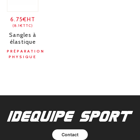
6.75€HT
(8.1€TTC)
Sangles à
élastique
PRÉPARATION
PHYSIQUE
Contact