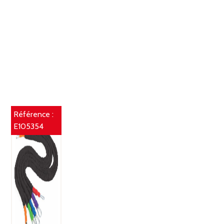
Référence :
E105354