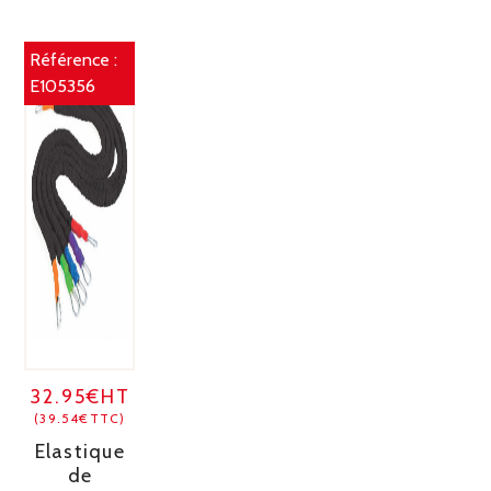
Référence :
E105356
32.95€HT
(39.54€TTC)
Elastique
de