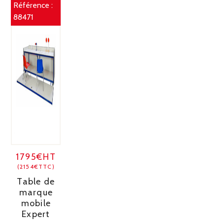
Référence :
88471
1795€HT
(2154€TTC)
Table de
marque
mobile
Expert