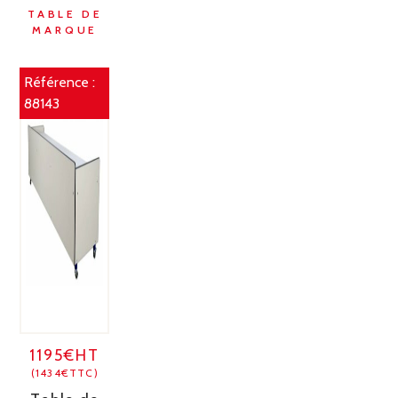
TABLE DE
MARQUE
Référence :
88143
1195€HT
(1434€TTC)