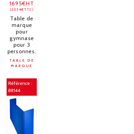
1695€HT
(2034€TTC)
Table de
marque
pour
gymnase
pour 3
personnes.
TABLE DE
MARQUE
Référence :
88144