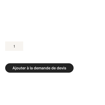
QUANTITÉ
DE
TABLE
DE
Ajouter à la demande de devis
MARQUE
POUR
GYMNASE
POUR
5