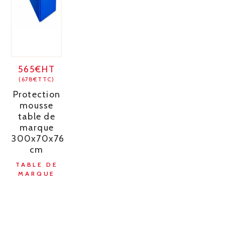
565€HT
(678€TTC)
Protection
mousse
table de
marque
300x70x76
cm
TABLE DE
MARQUE