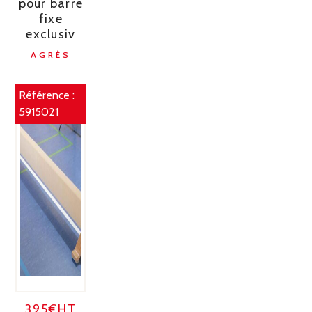
pour barre
fixe
exclusiv
AGRÈS
Référence :
5915021
395€HT