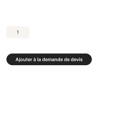
QUANTITÉ
DE
TABLE
DE
Ajouter à la demande de devis
SAUT
BANFER
ST4