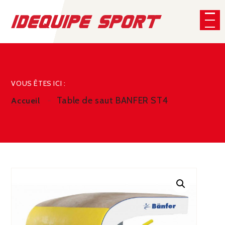
Panneau de gestion des cookies
CHERCHER
VOUS ÊTES ICI :
Table de saut BANFER ST4
Accueil