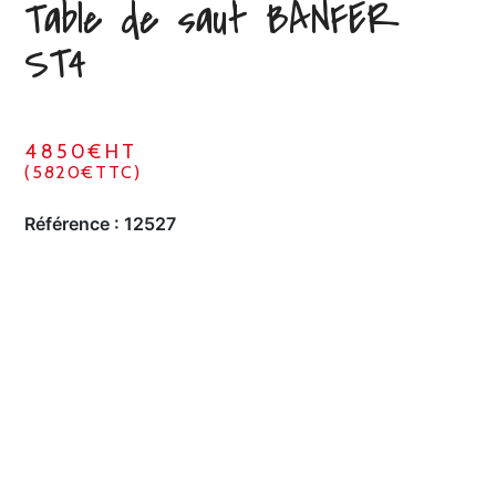
Table de saut BANFER
ST4
4850€HT
(5820€TTC)
Référence :
12527