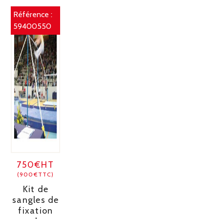
Référence :
59400550
750€HT
(900€TTC)
Kit de
sangles de
fixation