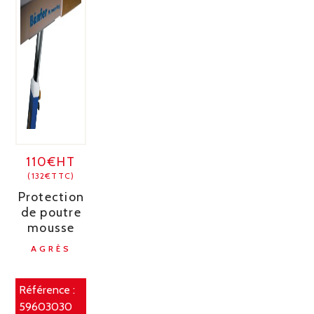
110€HT
(132€TTC)
Protection
de poutre
mousse
AGRÈS
Référence :
59603030