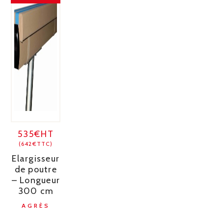
535€HT
(642€TTC)
Elargisseur
de poutre
– Longueur
300 cm
AGRÈS