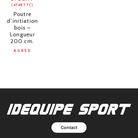
(474€TTC)
Poutre
d’initiation
bois –
Longueur
200 cm.
AGRÈS
Contact