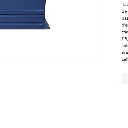
Tab
de 
bas
d‘e
cha
115
sol
end
cel
Q
D
T
D
S
M