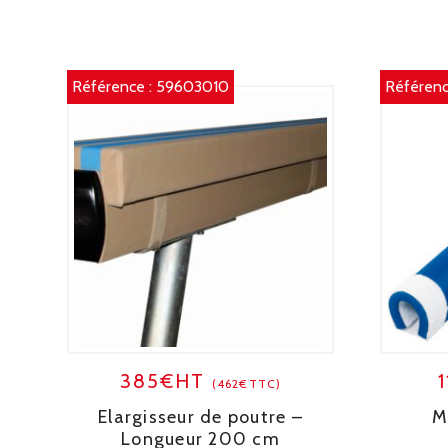
Référence :
59603010
Référenc
385€HT
(462€TTC)
Elargisseur de poutre –
M
Longueur 200 cm