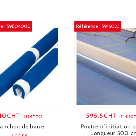
e :
59604000
Référence :
5915023
110€HT
595.5€HT
(132€TTC)
(714.6€
anchon de barre
Poutre d’initiation b
Longueur 500 c
AGRÈS