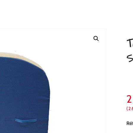
T
S
(2
Ré