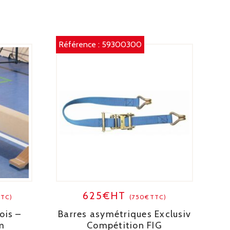
Référence :
59300300
625€HT
TTC)
(750€TTC)
ois –
Barres asymétriques Exclusiv
m
Compétition FIG