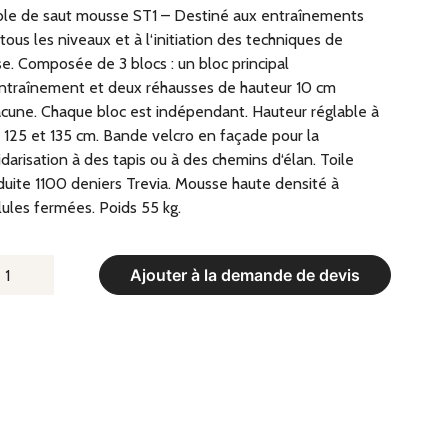
le de saut mousse ST1 – Destiné aux entraînements
tous les niveaux et à l‘initiation des techniques de
e. Composée de 3 blocs : un bloc principal
ntraînement et deux réhausses de hauteur 10 cm
cune. Chaque bloc est indépendant. Hauteur réglable à
, 125 et 135 cm. Bande velcro en façade pour la
idarisation à des tapis ou à des chemins d‘élan. Toile
uite 1100 deniers Trevia. Mousse haute densité à
lules fermées. Poids 55 kg.
UANTITÉ
Ajouter à la demande de devis
E
ABLE
E
AUT
OUSSE