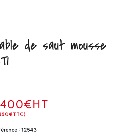
able de saut mousse
T1
2400€HT
880€TTC)
férence :
12543