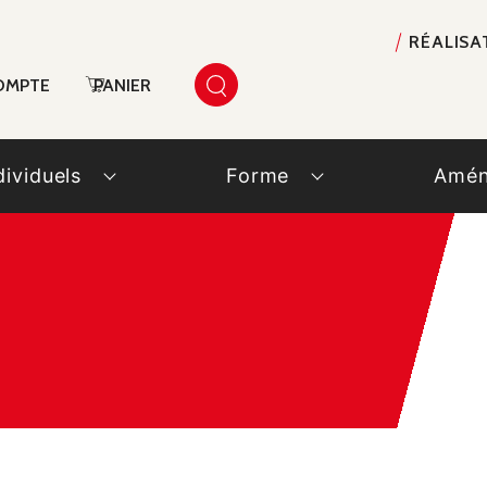
RÉALISA
OMPTE
PANIER
dividuels
Forme
Amén