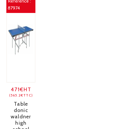
Référence :
87974
471€HT
(565.2€TTC)
Table
donic
waldner
high