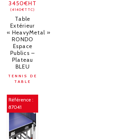
3450€HT
(4140€TTC)
Table
Extérieur
« HeavyMetal »
RONDO
Espace
Publics –
Plateau
BLEU
TENNIS DE
TABLE
Référence :
87041