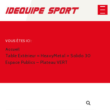
Panneau de gestion des cookies
CHERCHER
VOUS ÊTES ICI :
Accueil
Table Extérieur « HeavyMetal » Solido 30
Espace Publics – Plateau VERT