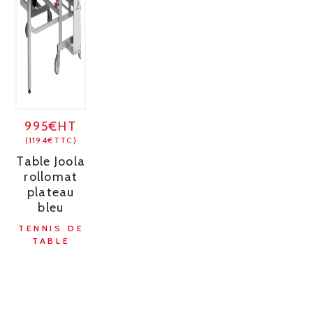
995€HT
(1194€TTC)
Table Joola
rollomat
plateau
bleu
TENNIS DE
TABLE