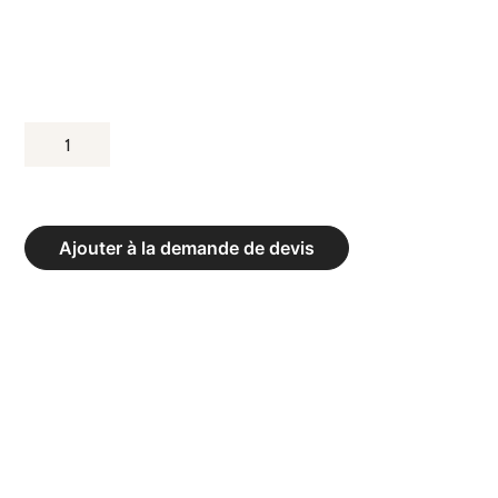
QUANTITÉ
DE
TABLE
EXTÉRIEUR
Ajouter à la demande de devis
"HEAVYMETAL"
SOLIDO
30
ESPACE
PUBLICS
-
PLATEAU