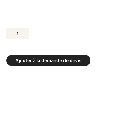
QUANTITÉ
DE
TABLE
PLIANTE
Ajouter à la demande de devis
RECTANGULAIRE
183
CM