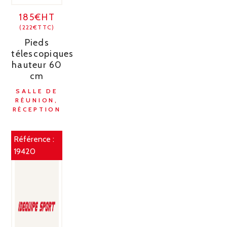
185€HT
(222€TTC)
Pieds
télescopiques
hauteur 60
cm
SALLE DE
RÉUNION,
RÉCEPTION
Référence :
19420