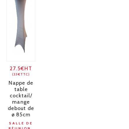
27.5€HT
(33€TTC)
Nappe de
table
cocktail/
mange
debout de
ø 85cm
SALLE DE
RÉUNION,