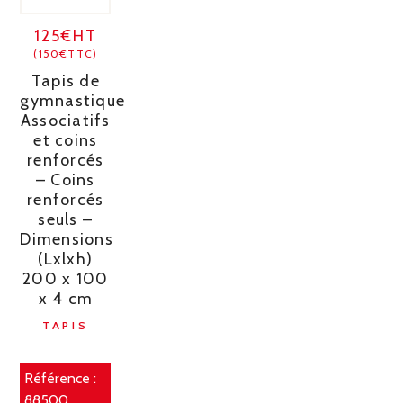
125€HT
(150€TTC)
Tapis de
gymnastique
Associatifs
et coins
renforcés
– Coins
renforcés
seuls –
Dimensions
(Lxlxh)
200 x 100
x 4 cm
TAPIS
Référence :
88500