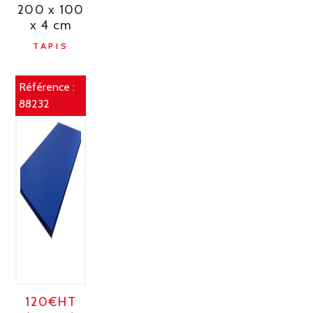
200 x 100
x 4 cm
TAPIS
Référence :
88232
120€HT