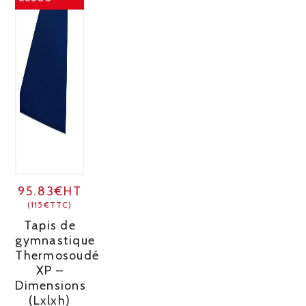
95.83€HT
(115€TTC)
Tapis de
gymnastique
Thermosoudé
XP –
Dimensions
(Lxlxh)