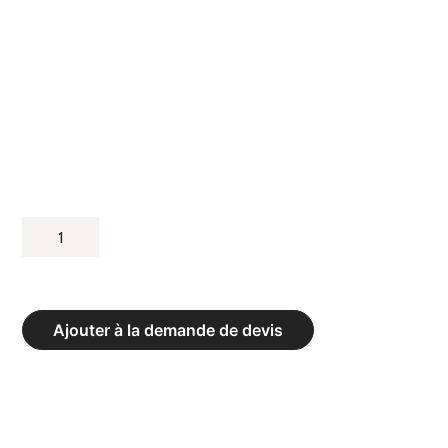
QUANTITÉ
DE
TAPIS
DE
Ajouter à la demande de devis
GYMNASTIQUE
ASSOCIATIFS
ET
COINS