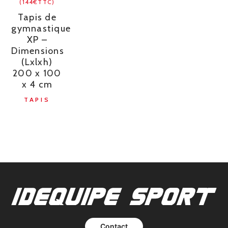
(144€TTC)
Tapis de
gymnastique
XP –
Dimensions
(Lxlxh)
200 x 100
x 4 cm
TAPIS
Contact