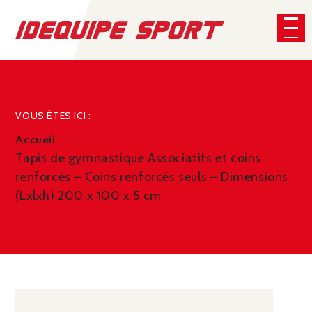
Panneau de gestion des cookies
CHERCHER
VOUS ÊTES ICI :
Accueil
Tapis de gymnastique Associatifs et coins
renforcés – Coins renforcés seuls – Dimensions
(Lxlxh) 200 x 100 x 5 cm