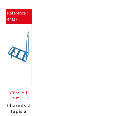
Référence :
44127
795€HT
(954€TTC)
Chariots à
tapis à