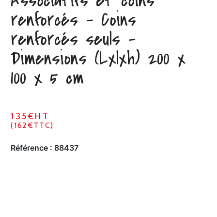
Associatifs et coins
renforcés – Coins
renforcés seuls –
Dimensions (Lxlxh) 200 x
100 x 5 cm
135€HT
(162€TTC)
Référence :
88437