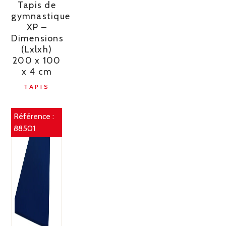
Tapis de
gymnastique
XP –
Dimensions
(Lxlxh)
200 x 100
x 4 cm
TAPIS
Référence :
88501