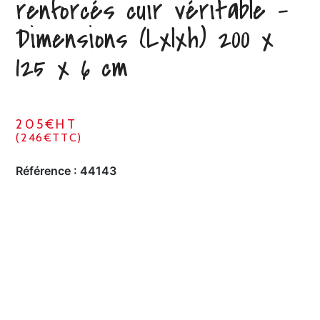
renforcés cuir véritable –
Dimensions (Lxlxh) 200 x
125 x 6 cm
205€HT
(246€TTC)
Référence :
44143