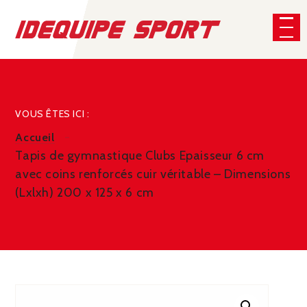
Panneau de gestion des cookies
CHERCHER
VOUS ÊTES ICI :
Accueil
Tapis de gymnastique Clubs Epaisseur 6 cm
avec coins renforcés cuir véritable – Dimensions
(Lxlxh) 200 x 125 x 6 cm