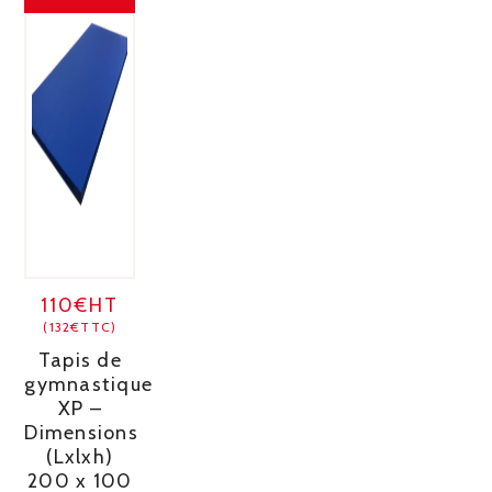
110€HT
(132€TTC)
Tapis de
gymnastique
XP –
Dimensions
(Lxlxh)
200 x 100