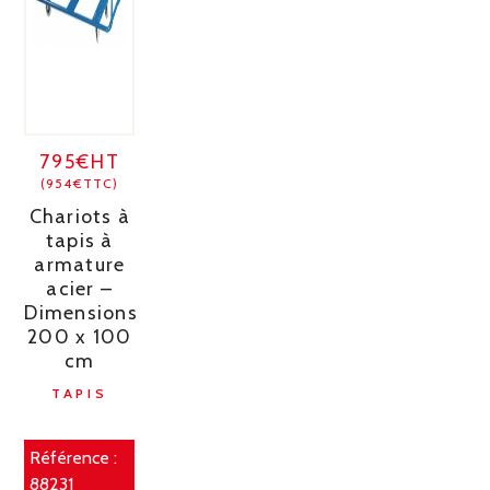
795€HT
(954€TTC)
Chariots à
tapis à
armature
acier –
Dimensions
200 x 100
cm
TAPIS
Référence :
88231