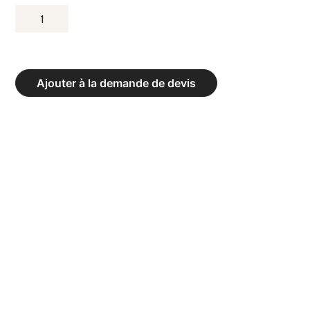
QUANTITÉ
DE
TAPIS
DE
Ajouter à la demande de devis
GYMNASTIQUE
CLUBS
EPAISSEUR
6
CM
AVEC
COINS
RENFORCÉS
CUIR
VÉRITABLE
-