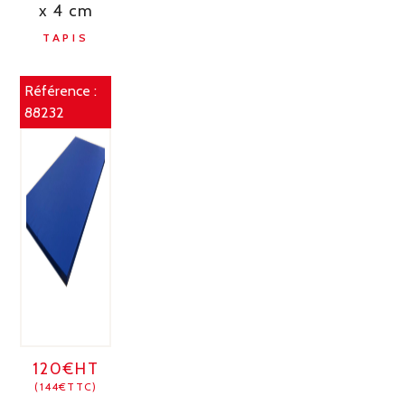
x 4 cm
TAPIS
Référence :
88232
120€HT
(144€TTC)