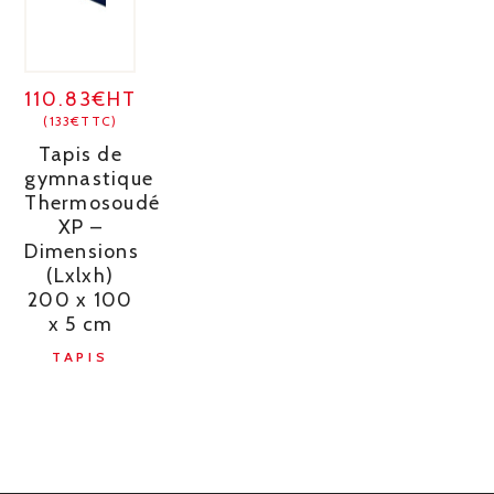
110.83€HT
(133€TTC)
Tapis de
gymnastique
Thermosoudé
XP –
Dimensions
(Lxlxh)
200 x 100
x 5 cm
TAPIS