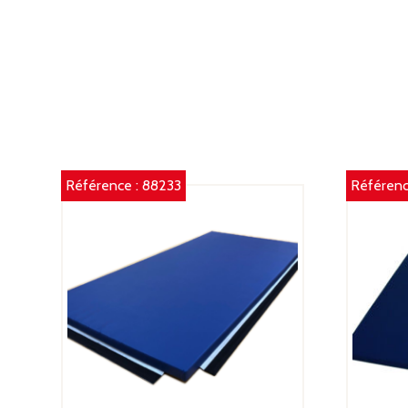
Référence :
88233
Référenc