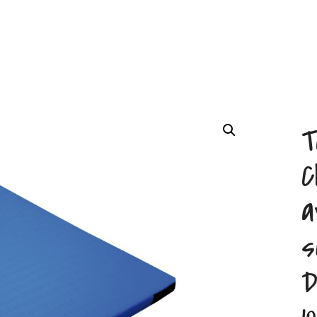
T
C
a
s
D