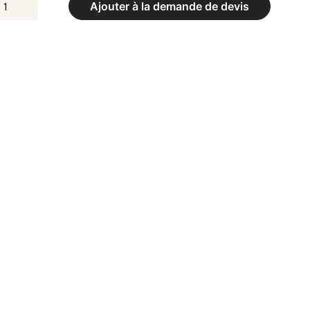
UANTITÉ
Ajouter à la demande de devis
E
PIS
E
YMNASTIQUE
LUBS
AISSEUR
M
VEC
ELCRO
E
LIDARISATION