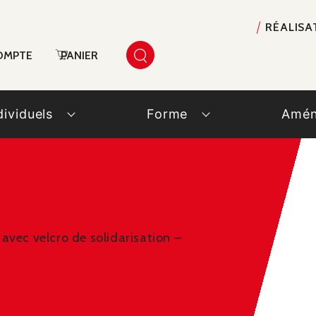
RÉALISA
OMPTE
PANIER
dividuels
Forme
Amén
avec velcro de solidarisation –