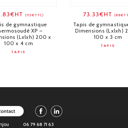
5.83€HT
73.33€HT
(115€TTC)
(88€T
is de gymnastique
Tapis de gymnastiqu
hermosoudé XP –
Dimensions (Lxlxh) 
sions (Lxlxh) 200 x
100 x 3 cm
100 x 4 cm
TAPIS
TAPIS
Contact
Facebook
Linkedin
njou
06 79 68 71 63