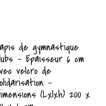
apis de gymnastique
lubs – Epaisseur 6 cm
vec velcro de
olidarisation –
imensions (Lxlxh) 200 x