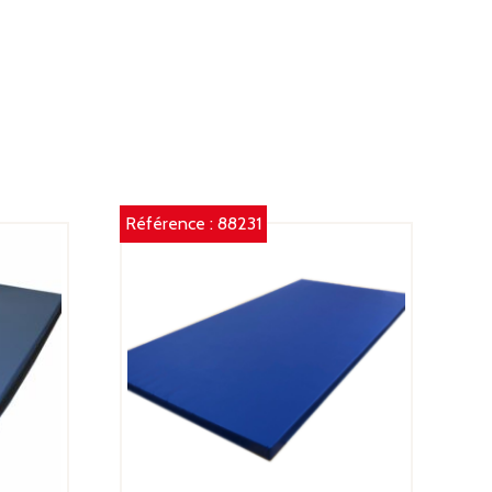
IMENSIONS
XLXH)
00
0
Référence :
88231
M