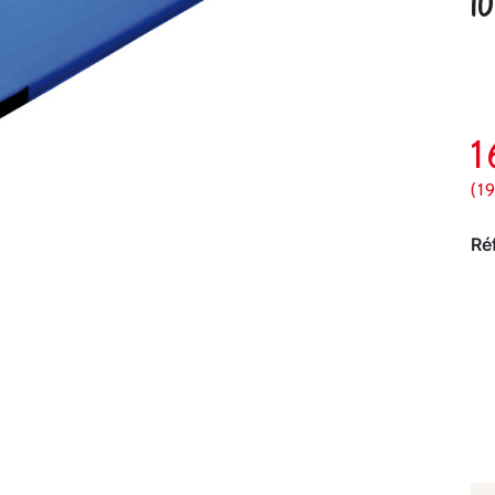
1
(1
Ré