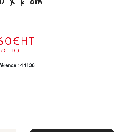
00 x 6 cm
160€HT
92€TTC)
férence :
44138