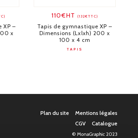
110€HT
TC)
(132€TTC)
e XP –
Tapis de gymnastique XP –
200 x
Dimensions (Lxlxh) 200 x
100 x 4 cm
TAPIS
Plan du site
Mentions légales
CGV
Catalogue
© MonaGraphic 2023