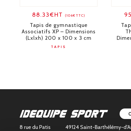
88.33€HT
9
(106€TTC)
Tapis de gymnastique
Tap
Associatifs XP – Dimensions
T
(Lxlxh) 200 x 100 x 3 cm
Dimen
TAPIS
8 rue du Patis
49124 Saint-Barthélémy-d'A