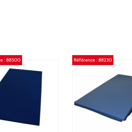
D
(L
2
X
10
X
6
e :
88500
Référence :
88230
C