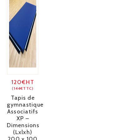
120€HT
(144€TTC)
Tapis de
gymnastique
Associatifs
XP –
Dimensions
(Lxlxh)
200 x 100