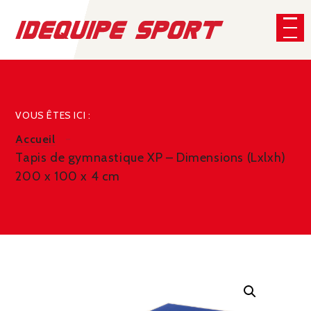
Panneau de gestion des cookies
CHERCHER
VOUS ÊTES ICI :
Accueil
Tapis de gymnastique XP – Dimensions (Lxlxh)
200 x 100 x 4 cm