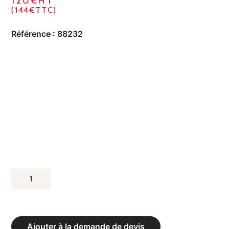
120€HT
(144€TTC)
Référence :
88232
QUANTITÉ
DE
TAPIS
DE
Ajouter à la demande de devis