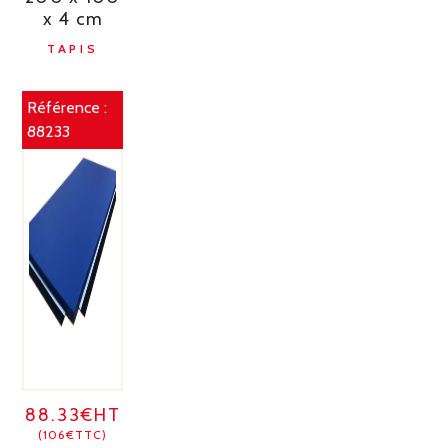
x 4 cm
TAPIS
Référence :
88233
88.33€HT
(106€TTC)