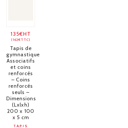
135€HT
(162€TTC)
Tapis de
gymnastique
Associatifs
et coins
renforcés
– Coins
renforcés
seuls –
Dimensions
(Lxlxh)
200 x 100
x 5 cm
TAPIS