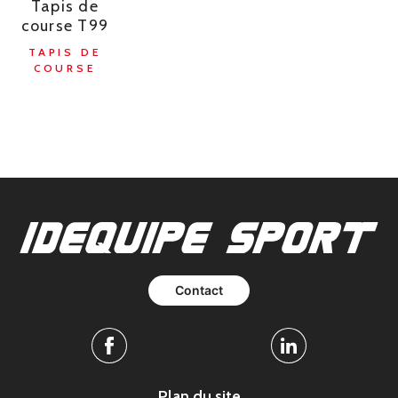
Tapis de
course T99
TAPIS DE
COURSE
Contact
Facebook
Linkedin
Plan du site