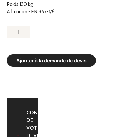
Poids 130 kg
A la norme EN 957-1/6
QUANTITÉ
DE
TAPIS
DE
Ajouter à la demande de devis
COURSE
JKV
10
CONFIRMATION
DE
VOTRE
DEVIS