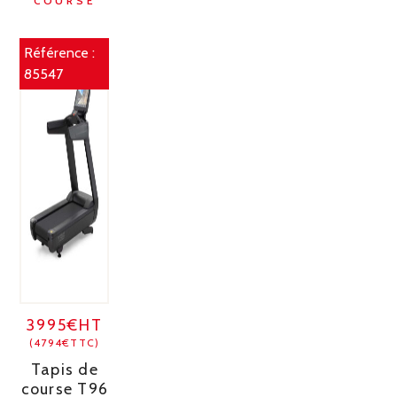
COURSE
Référence :
85547
3995€HT
(4794€TTC)
Tapis de
course T96