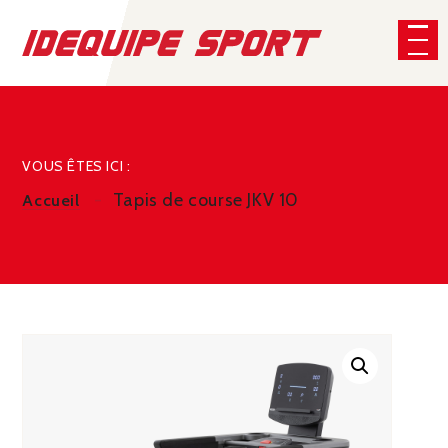
Panneau de gestion des cookies
CHERCHER
VOUS ÊTES ICI :
Tapis de course JKV 10
Accueil