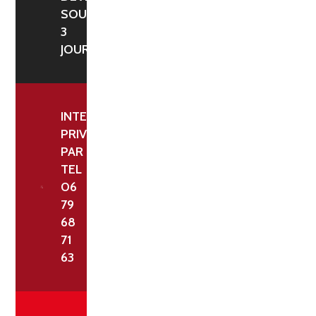
SOUS
3
JOURS
INTERLOCUTEUR
PRIVILÉGIÉ
PAR
TEL
06
79
68
71
63