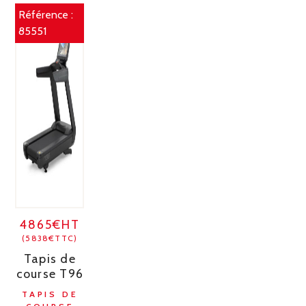
Référence :
85551
4865€HT
(5838€TTC)
Tapis de
course T96
TAPIS DE