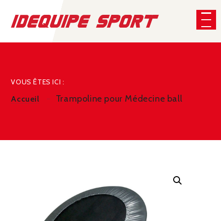
Panneau de gestion des cookies
CHERCHER
VOUS ÊTES ICI :
Trampoline pour Médecine ball
Accueil