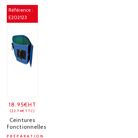
Référence :
E202123
18.95€HT
(22.74€TTC)
Ceintures
fonctionnelles
PRÉPARATION