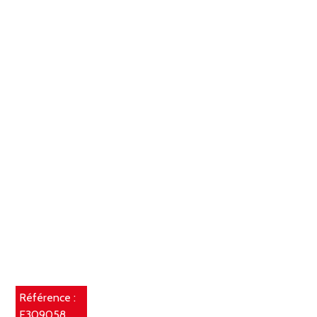
Référence :
E309058