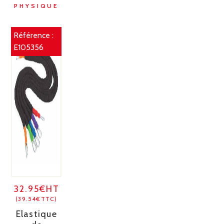
PHYSIQUE
Référence :
E105356
32.95€HT
(39.54€TTC)
Elastique