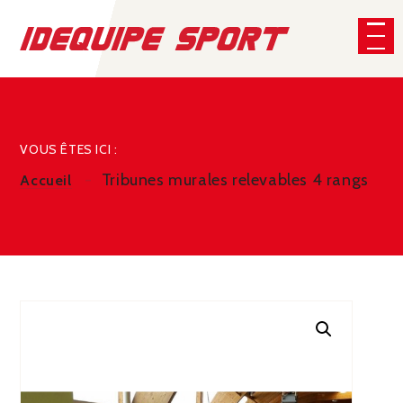
Panneau de gestion des cookies
CHERCHER
VOUS ÊTES ICI :
Tribunes murales relevables 4 rangs
Accueil