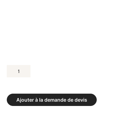
QUANTITÉ
DE
TRIBUNES
MURALES
Ajouter à la demande de devis
RELEVABLES
4
RANGS