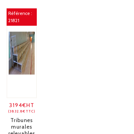
Référence :
21821
3194€HT
(3832.8€TTC)
Tribunes
murales
relevables