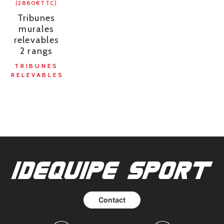
(2880€TTC)
Tribunes
murales
relevables
2 rangs
TRIBUNES
RELEVABLES
Contact