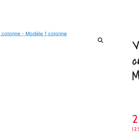
V
c
M
(2