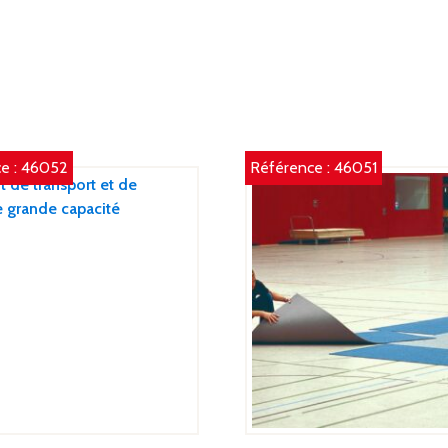
e :
46052
Référence :
46051