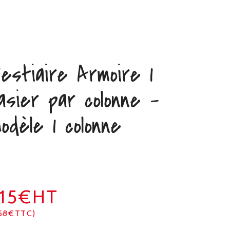
estiaire Armoire 1
asier par colonne –
odèle 1 colonne
215€HT
58€TTC)