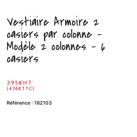
Vestiaire Armoire 2
casiers par colonne –
Modèle 2 colonnes – 6
casiers
395€HT
(474€TTC)
Référence :
182103