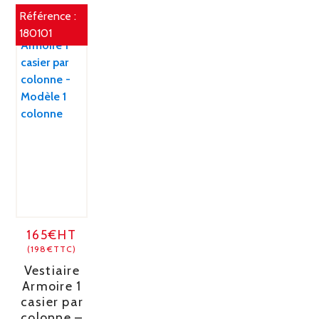
Référence :
180101
165€HT
(198€TTC)
Vestiaire
Armoire 1
casier par
colonne –