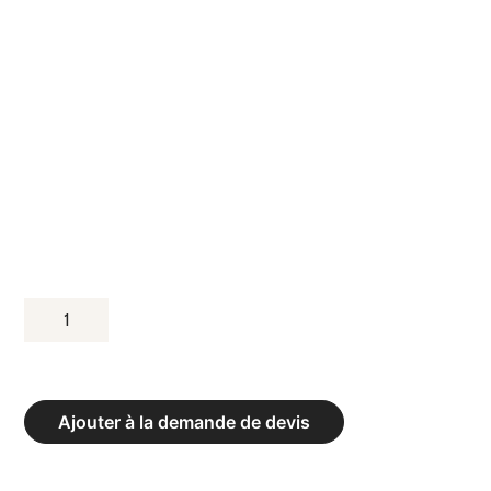
QUANTITÉ
DE
VESTIAIRE
ARMOIRE
Ajouter à la demande de devis
2
CASIERS