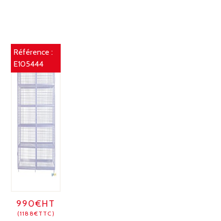
Référence :
E105444
990€HT
(1188€TTC)