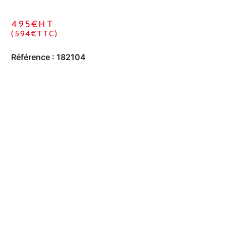
495€HT
(594€TTC)
Référence :
182104