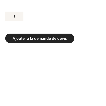
QUANTITÉ
DE
VESTIAIRE
ARMOIRE
Ajouter à la demande de devis
2
CASIERS
PAR
COLONNE
-
MODÈLE
4
COLONNES
-