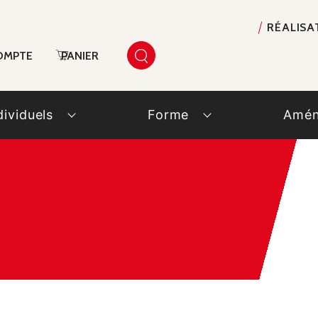
RÉALISA
OMPTE
PANIER
dividuels
Forme
Amén