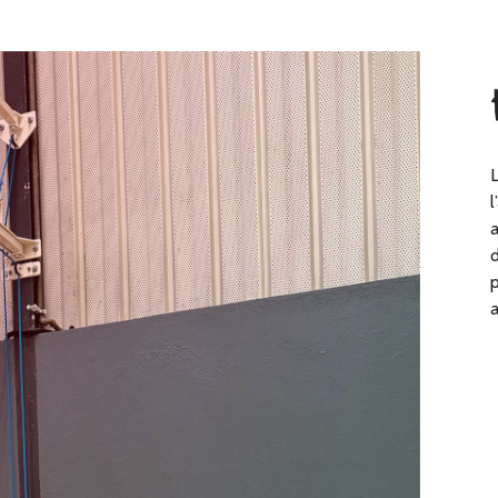
L
l
a
d
p
a