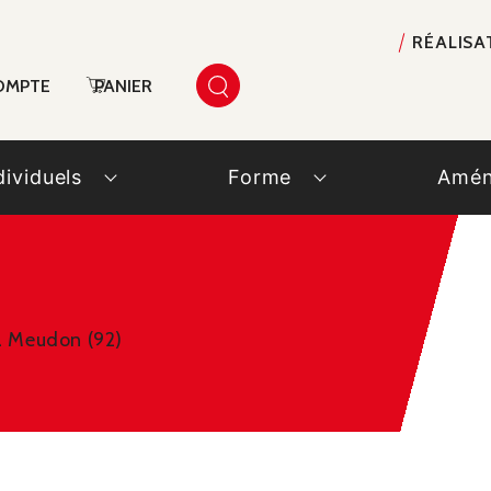
RÉALISA
OMPTE
PANIER
dividuels
Forme
Amén
à Meudon (92)