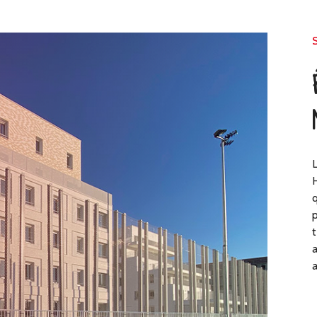
L
H
q
p
t
a
a