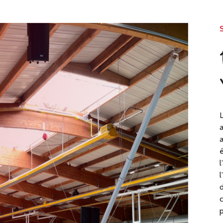
L
a
a
é
l
l
d
c
p