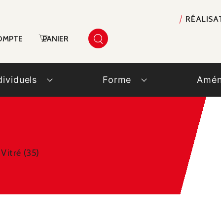
RÉALISA
OMPTE
PANIER
dividuels
Forme
Amén
Vitré (35)