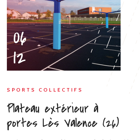
06
CHERCHER
12
SPORTS COLLECTIFS
Plateau extérieur à
portes Lès Valence (26)