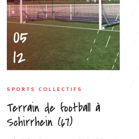
05
CHERCHER
12
SPORTS COLLECTIFS
Terrain de football à
Schirrhein (67)