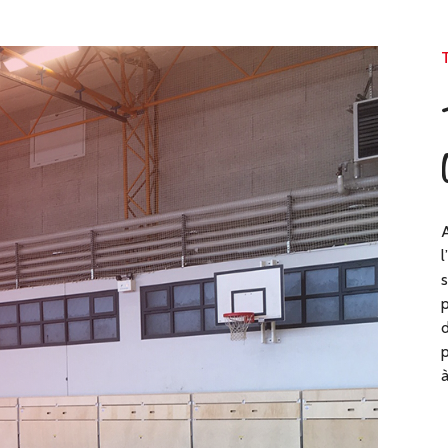
A
l
s
p
d
p
à