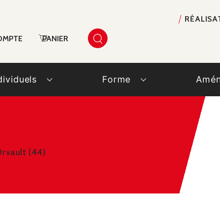
RÉALISA
OMPTE
PANIER
dividuels
Forme
Amén
Orvault (44)