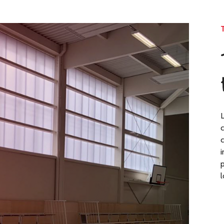
L
c
c
i
p
l