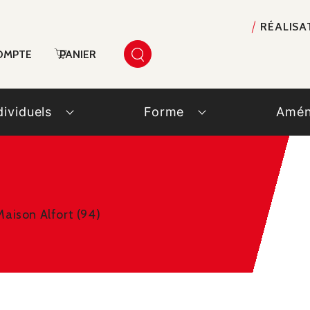
RÉALISA
OMPTE
PANIER
dividuels
Forme
Amén
Maison Alfort (94)