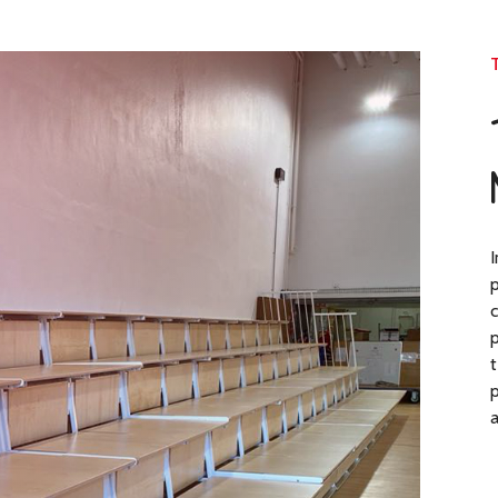
I
p
c
p
t
p
a