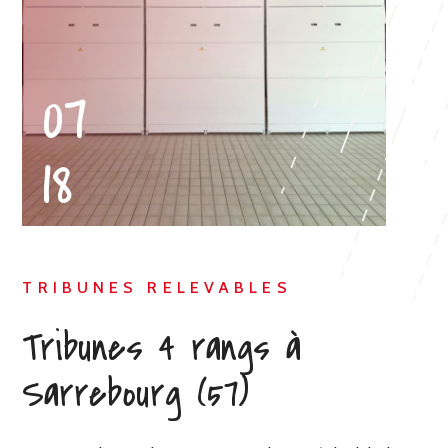
07
CHERCHER
18
TRIBUNES RELEVABLES
Tribunes 4 rangs à
Sarrebourg (57)