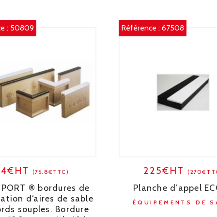
e :
50809
Référence :
67508
64€HT
225€HT
(76.8€TTC)
(270€TT
PORT ® bordures de
Planche d’appel E
ation d‘aires de sable
ÉQUIPEMENTS DE 
ords souples. Bordure