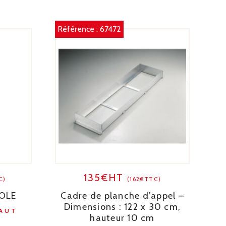
Référence :
67472
135€HT
C)
(162€TTC)
COLE
Cadre de planche d’appel –
Dimensions : 122 x 30 cm,
SAUT
hauteur 10 cm