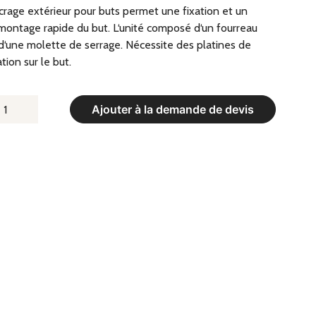
rage extérieur pour buts permet une fixation et un
ontage rapide du but. L‘unité composé d‘un fourreau
d‘une molette de serrage. Nécessite des platines de
ation sur le but.
UANTITÉ
Ajouter à la demande de devis
E
NCRAGE
XTÉRIEUR
OUR
UTS