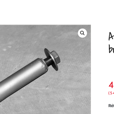
A
b
(5
Ré