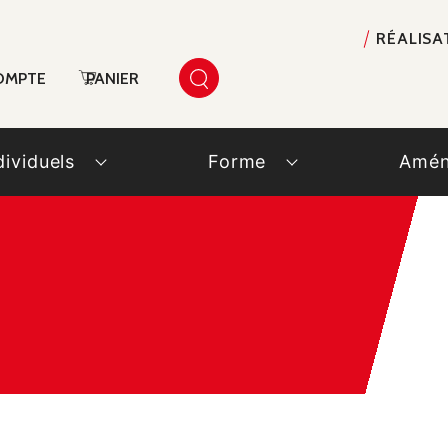
RÉALISA
OMPTE
PANIER
dividuels
Forme
Amén