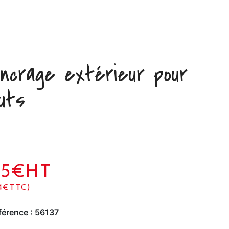
ncrage extérieur pour
uts
45€HT
4€TTC)
férence :
56137