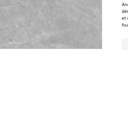
Anc
dém
et 
fix
Q
D
A
E
P
B