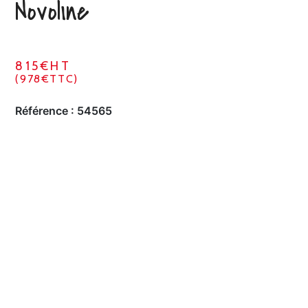
Novoline
815€HT
(978€TTC)
Référence :
54565