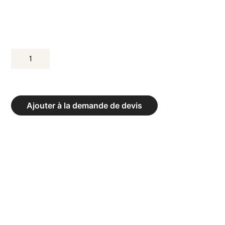
QUANTITÉ
DE
ARMOIRE
À
Ajouter à la demande de devis
BRANCARD
NOVOLINE