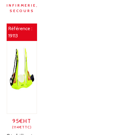
INFIRMERIE,
SECOURS
Référence :
19113
95€HT
(114€TTC)