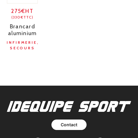
275€HT
(330€TTC)
Brancard
aluminium
INFIRMERIE,
SECOURS
Contact