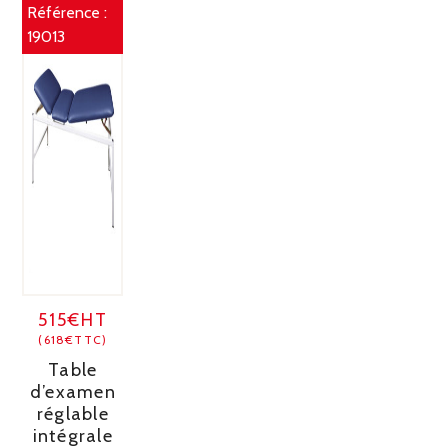
Référence :
19013
515€HT
(618€TTC)
Table
d’examen
réglable
intégrale