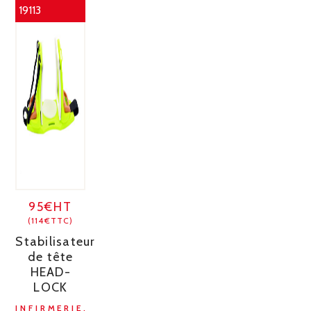
19113
95€HT
(114€TTC)
Stabilisateur
de tête
HEAD-
LOCK
INFIRMERIE,