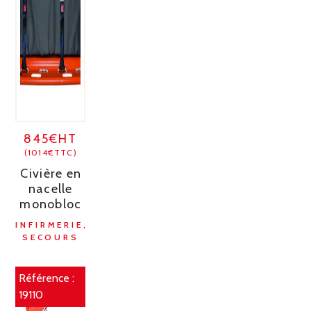
845€HT
(1014€TTC)
Civière en
nacelle
monobloc
INFIRMERIE,
SECOURS
Référence :
19110