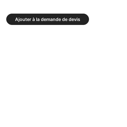
TROUSSE
PREMIER
Ajouter à la demande de devis
SECOURS
ENSEIGNEMENT