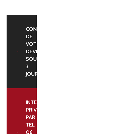
XP
SANS
PORTE-
CHAUSSURES
CONFIRMATION
DE
-
VOTRE
LONGUEUR
DEVIS
2,00
SOUS
ML
3
JOURS
INTERLOCUTEUR
PRIVILÉGIÉ
PAR
TEL
06