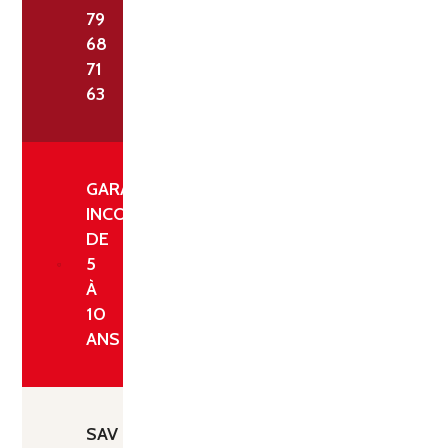
79
68
71
63
GARANTIE
INCONDITIONNELLE
DE
5
À
10
ANS
SAV