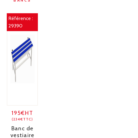
BANCS
Référence :
29390
195€HT
(234€TTC)
Banc de
vestiaire