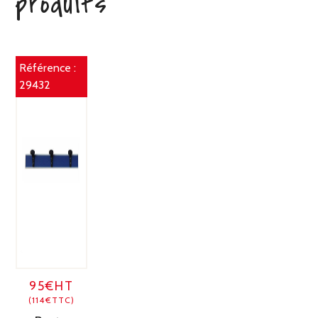
produits
Référence :
29432
95€HT
(114€TTC)