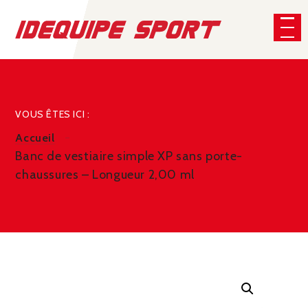
Panneau de gestion des cookies
CHERCHER
VOUS ÊTES ICI :
Accueil
Banc de vestiaire simple XP sans porte-
chaussures – Longueur 2,00 ml