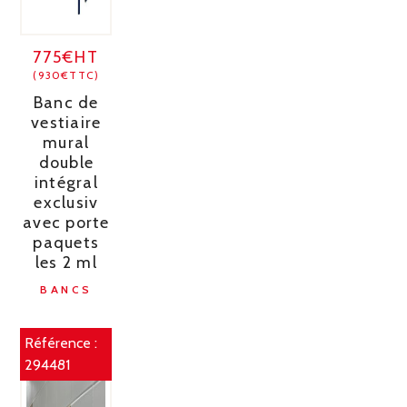
775€HT
(930€TTC)
Banc de
vestiaire
mural
double
intégral
exclusiv
avec porte
paquets
les 2 ml
BANCS
Référence :
294481