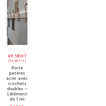
49.5€HT
(59.4€TTC)
Porte
patères
acier avec
crochets
doubles –
L‘élément
de 1 ml