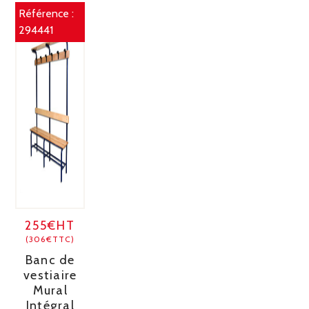
Référence :
294441
255€HT
(306€TTC)
Banc de
vestiaire
Mural
Intégral