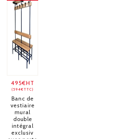
495€HT
(594€TTC)
Banc de
vestiaire
mural
double
intégral
exclusiv