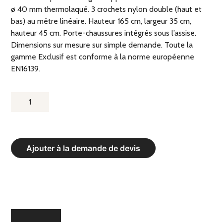
ø 40 mm thermolaqué. 3 crochets nylon double (haut et
bas) au mètre linéaire. Hauteur 165 cm, largeur 35 cm,
hauteur 45 cm. Porte-chaussures intégrés sous l’assise.
Dimensions sur mesure sur simple demande. Toute la
gamme Exclusif est conforme à la norme européenne
EN16139.
QUANTITÉ
DE
BANC
DE
Ajouter à la demande de devis
VESTIAIRE
MURAL
INTÉGRAL
EXCLUSIV
AVEC