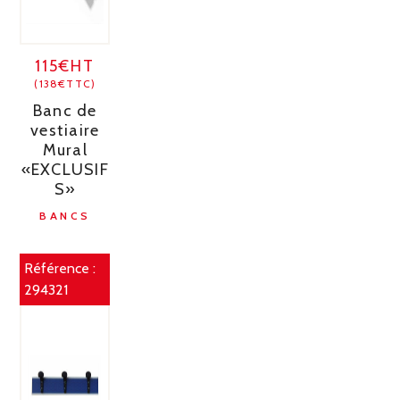
115€HT
(138€TTC)
Banc de
vestiaire
Mural
«EXCLUSIF
S»
BANCS
Référence :
294321