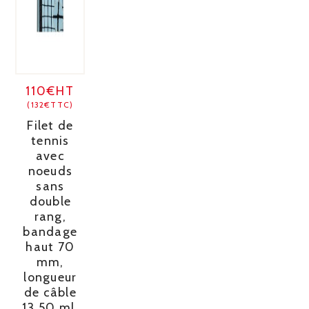
110€HT
(132€TTC)
Filet de
tennis
avec
noeuds
sans
double
rang,
bandage
haut 70
mm,
longueur
de câble
13,50 ml,