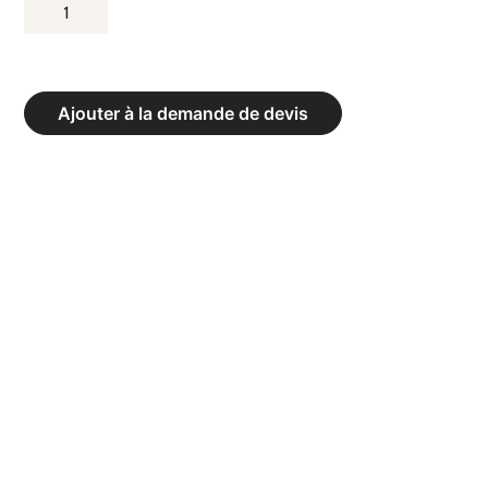
QUANTITÉ
DE
BANC
EN
Ajouter à la demande de devis
RÉSINE
MODÈLE
BERLIN
AVEC
DOSSIER
VERT
LONGUEUR
200
CM.