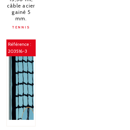
câble acier
gainé 5
mm.
TENNIS
Référence :
203516-3