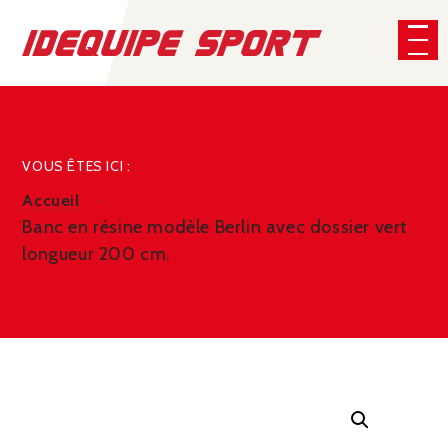
Panneau de gestion des cookies
CHERCHER
VOUS ÊTES ICI :
Accueil
Banc en résine modèle Berlin avec dossier vert
longueur 200 cm.