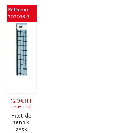
Référence :
202038-3
120€HT
(144€TTC)
Filet de
tennis
avec