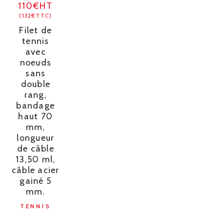
110€HT
(132€TTC)
Filet de
tennis
avec
noeuds
sans
double
rang,
bandage
haut 70
mm,
longueur
de câble
13,50 ml,
câble acier
gainé 5
mm.
TENNIS