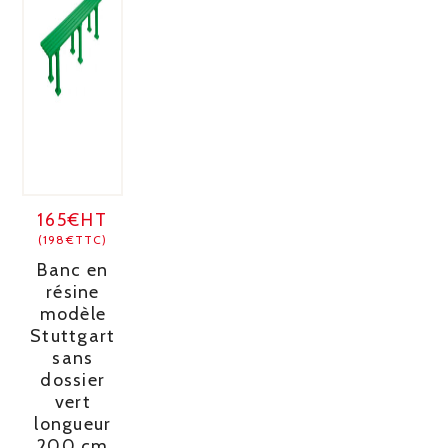
165€HT
(198€TTC)
Banc en
résine
modèle
Stuttgart
sans
dossier
vert
longueur
200 cm