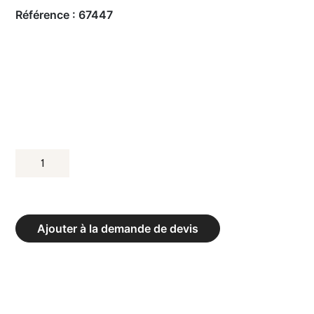
Référence :
67447
QUANTITÉ
DE
BARRE
D’ANCRAGE
Ajouter à la demande de devis
POUR
LANCEURS
EN
FAUTEUILS