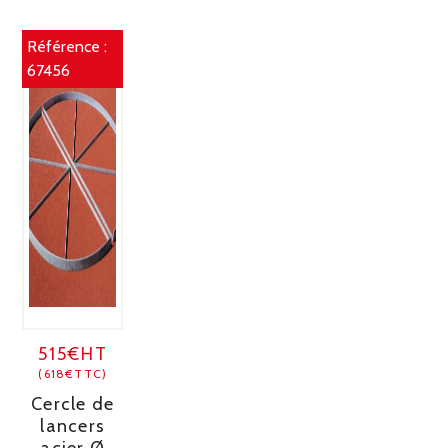
Référence :
67456
515€HT
(618€TTC)
Cercle de
lancers
acier Ø