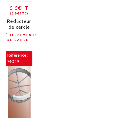
515€HT
(618€TTC)
Réducteur
de cercle
ÉQUIPEMENTS
DE LANCER
Référence :
74049