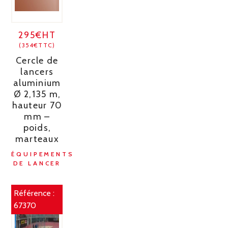
295€HT
(354€TTC)
Cercle de
lancers
aluminium
Ø 2,135 m,
hauteur 70
mm –
poids,
marteaux
ÉQUIPEMENTS
DE LANCER
Référence :
67370