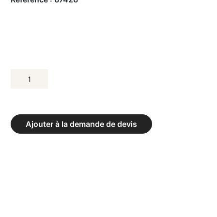
QUANTITÉ
DE
CERCLE
DE
Ajouter à la demande de devis
LANCERS
ACIER
Ø
2,135
M,
HAUTEUR