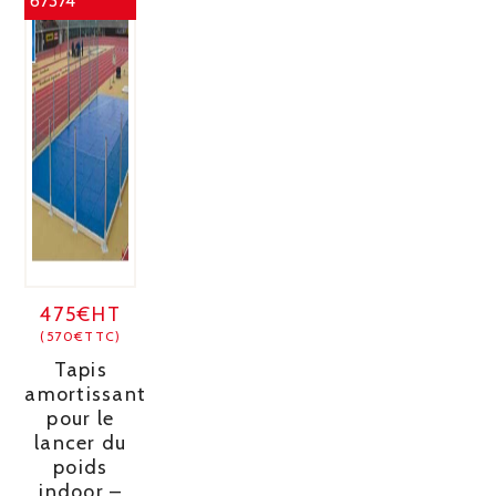
67374
475€HT
(570€TTC)
Tapis
amortissant
pour le
lancer du
poids
indoor –