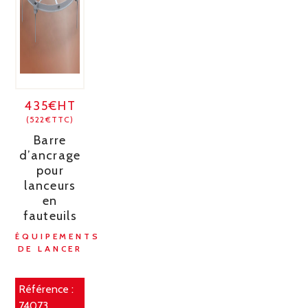
435€HT
(522€TTC)
Barre
d’ancrage
pour
lanceurs
en
fauteuils
ÉQUIPEMENTS
DE LANCER
Référence :
74073