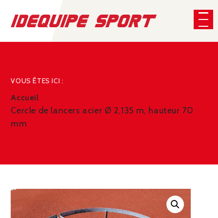
Panneau de gestion des cookies
CHERCHER
VOUS ÊTES ICI :
Accueil
Cercle de lancers acier Ø 2,135 m, hauteur 70
mm