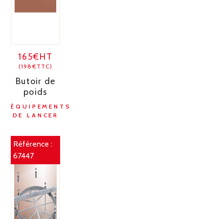
165€HT
(198€TTC)
Butoir de
poids
ÉQUIPEMENTS
DE LANCER
Référence :
67447