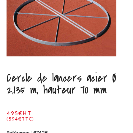
Cercle de lancers acier Ø
2,135 m, hauteur 70 mm
495€HT
(594€TTC)
Référence :
67426