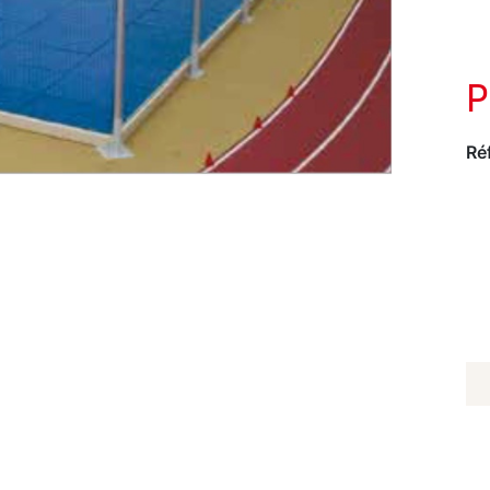
Ré
Q
D
TA
A