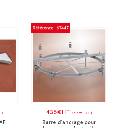
M
Référence :
67447
435€HT
C)
(522€TTC)
AAF
Barre d’ancrage pour