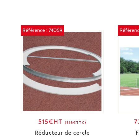
Référence :
74059
Référenc
515€HT
7
(618€TTC)
Réducteur de cercle
F