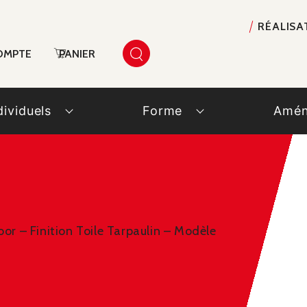
RÉALISA
OMPTE
PANIER
dividuels
Forme
Amén
oor – Finition Toile Tarpaulin – Modèle