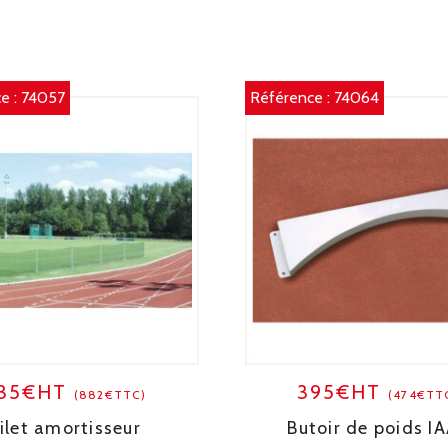
M
e :
74057
Référence :
74064
35€HT
395€HT
(882€TTC)
(474€TT
ilet amortisseur
Butoir de poids I