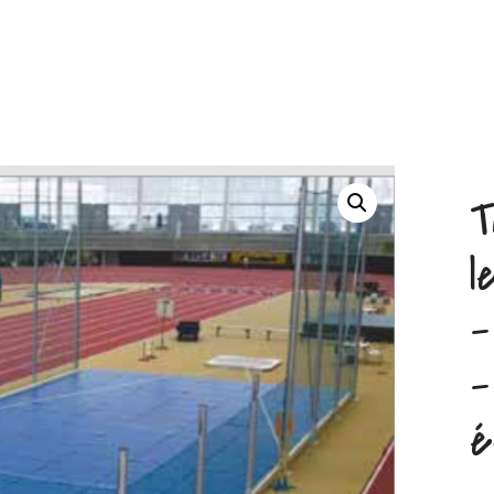
T
l
–
–
é